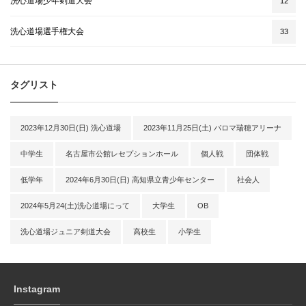
洗心道場少年剣道大会
12
洗心道場選手権大会
33
タグリスト
2023年12月30日(日) 洗心道場
2023年11月25日(土) パロマ瑞穂アリーナ
中学生
名古屋市公館レセプションホール
個人戦
団体戦
低学年
2024年6月30日(日) 高知県立青少年センター
社会人
2024年5月24(土)洗心道場にって
大学生
OB
洗心道場ジュニア剣道大会
高校生
小学生
Instagram