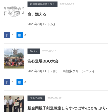
内田師範長の言々句々
2025-08-13
命、燃える
2025年8月12日(火)
0
0
Topics
2025-08-13
洗心道場BBQ大会
2025年8月11日（月） 南知多グリーンバレイ
0
0
大会の結果
2025-08-12
新金岡親子剣道教室しらす•つばす•はまち ぶり•