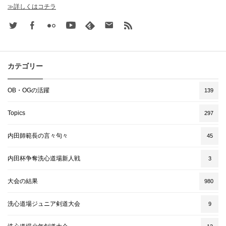
≫詳しくはコチラ
Twitter
Facebook
Flickr
Youtube
feedly
Contact
rss
カテゴリー
OB・OGの活躍
139
Topics
297
内田師範長の言々句々
45
内田杯争奪洗心道場新人戦
3
大会の結果
980
洗心道場ジュニア剣道大会
9