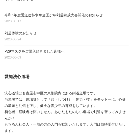
令和5年度愛道連杯争奪全国少年剣道錬成大会開催のお知らせ
2023-08-17
剣道体験のお知らせ
2023-06-24
P29マスクをご購入頂きました皆様へ
2023-06-09
愛知洗心道場
洗心道場は名古屋市中区の東別院内にある剣道道場です。
当道場では、道場訓として「躾（しつけ）・体力・技」をモットーに、心身
の鍛練と礼儀を正し、健全な青少年の育成をしています。
初心者・経験者は問いません。あなたもたのしい道場で剣道を習ってみませ
んか！
もちろん社会人・一般の方の入門も歓迎いたします。入門は随時受付いたし
ます。