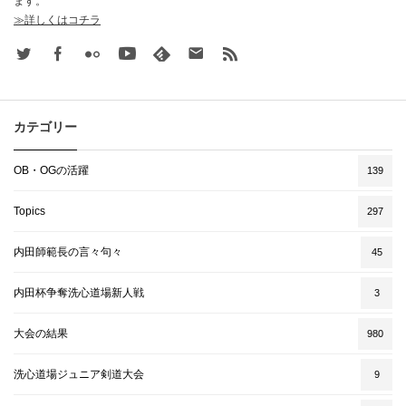
ます。
≫詳しくはコチラ
Twitter
Facebook
Flickr
Youtube
feedly
Contact
rss
カテゴリー
OB・OGの活躍
139
Topics
297
内田師範長の言々句々
45
内田杯争奪洗心道場新人戦
3
大会の結果
980
洗心道場ジュニア剣道大会
9