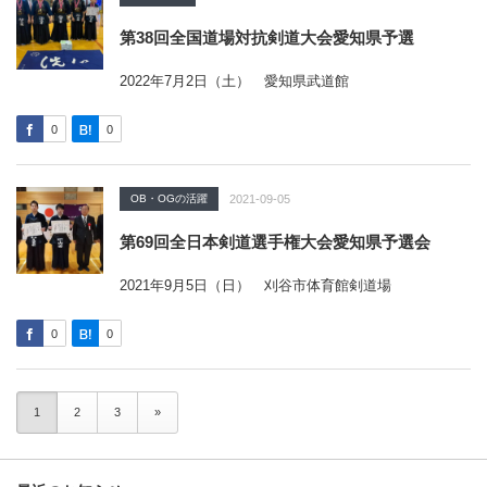
第38回全国道場対抗剣道大会愛知県予選
2022年7月2日（土） 愛知県武道館
0
0
OB・OGの活躍
2021-09-05
第69回全日本剣道選手権大会愛知県予選会
2021年9月5日（日） 刈谷市体育館剣道場
0
0
1
2
3
»