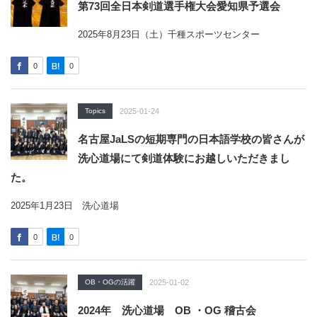
第73回全日本剣道選手権大会愛知県予選会
2025年8月23日（土）千種スポーツセンター
0
0
Topics
2025-01-24
名古屋JaLSの短期専門の日本語学校の皆さんが
洗心道場にて剣道体験にお越しいただきまし
た。
2025年1月23日 洗心道場
0
0
OB・OGの活躍
2025-01-02
2024年 洗心道場 OB ・OG 稽古会