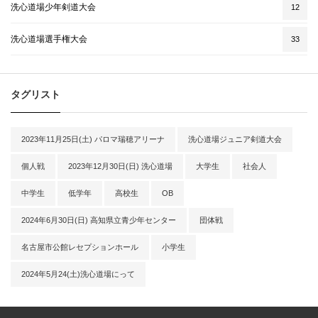
洗心道場少年剣道大会
12
洗心道場選手権大会
33
タグリスト
2023年11月25日(土) パロマ瑞穂アリーナ
洗心道場ジュニア剣道大会
個人戦
2023年12月30日(日) 洗心道場
大学生
社会人
中学生
低学年
高校生
OB
2024年6月30日(日) 高知県立青少年センター
団体戦
名古屋市公館レセプションホール
小学生
2024年5月24(土)洗心道場にって