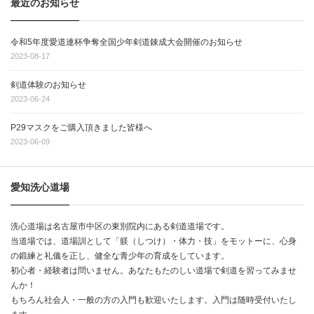
最近のお知らせ
令和5年度愛道連杯争奪全国少年剣道錬成大会開催のお知らせ
2023-08-17
剣道体験のお知らせ
2023-06-24
P29マスクをご購入頂きました皆様へ
2023-06-09
愛知洗心道場
洗心道場は名古屋市中区の東別院内にある剣道道場です。
当道場では、道場訓として「躾（しつけ）・体力・技」をモットーに、心身
の鍛練と礼儀を正し、健全な青少年の育成をしています。
初心者・経験者は問いません。あなたもたのしい道場で剣道を習ってみませ
んか！
もちろん社会人・一般の方の入門も歓迎いたします。入門は随時受付いたし