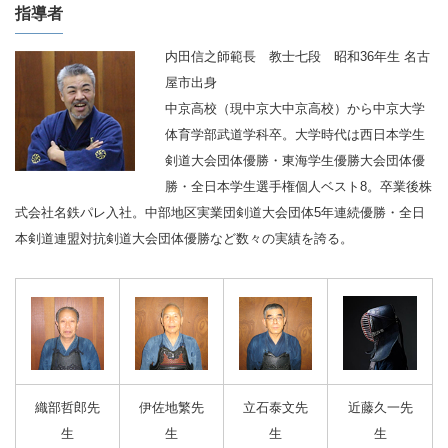
指導者
内田信之師範長 教士七段 昭和36年生 名古
屋市出身
中京高校（現中京大中京高校）から中京大学
体育学部武道学科卒。大学時代は西日本学生
剣道大会団体優勝・東海学生優勝大会団体優
勝・全日本学生選手権個人ベスト8。卒業後株
式会社名鉄パレ入社。中部地区実業団剣道大会団体5年連続優勝・全日
本剣道連盟対抗剣道大会団体優勝など数々の実績を誇る。
織部哲郎先
伊佐地繁先
立石泰文先
近藤久一先
生
生
生
生