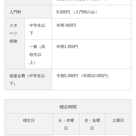
入門料
8,000円 （入門時のみ）
スポ
中学生以
年間 800円
ーツ
下
保険
一般（高
年間1,850円
校生以
上）
後援会費（中学生以
半期5,000円 （年間10,000円）
下）
稽古時間
稽古日
火・木曜
水・金曜
土曜日
日
日