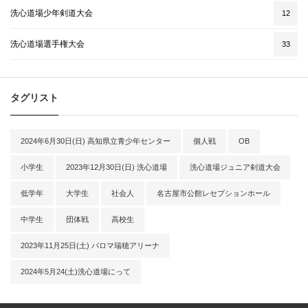
洗心道場少年剣道大会
12
洗心道場選手権大会
33
タグリスト
2024年6月30日(日) 高知県立青少年センター
個人戦
OB
小学生
2023年12月30日(日) 洗心道場
洗心道場ジュニア剣道大会
低学年
大学生
社会人
名古屋市公館レセプションホール
中学生
団体戦
高校生
2023年11月25日(土) パロマ瑞穂アリーナ
2024年5月24(土)洗心道場にって