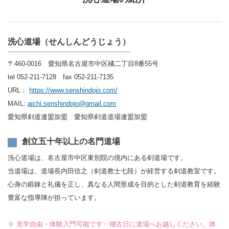
洗心道場（せんしんどうじょう）
〒460-0016 愛知県名古屋市中区橘二丁目8番55号
tel 052-211-7128 fax 052-211-7135
URL：
https://www.senshindojo.com/
MAIL:
aichi.senshindojo@gmail.com
愛知県剣道連盟加盟 愛知県剣道道場連盟加盟
創立五十年以上の名門道場
洗心道場は、名古屋市中区東別院の境内にある剣道場です。
当道場は、道場長内田信之（剣道教士七段）が経営する剣道教室です。
心身の鍛錬と礼儀を正し、真なる人間形成を目的とした剣道教育を経験
豊富な指導陣が担っています。
※ 見学自由・体験入門可能です‥稽古日に道場へお越しください。体