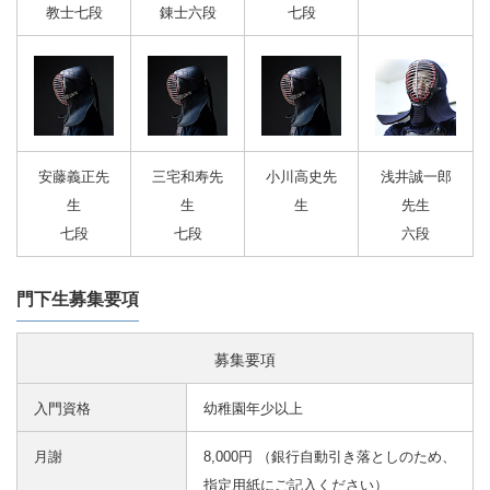
教士七段
錬士六段
七段
安藤義正先
三宅和寿先
小川高史先
浅井誠一郎
生
生
生
先生
七段
七段
六段
門下生募集要項
募集要項
入門資格
幼稚園年少以上
月謝
8,000円 （銀行自動引き落としのため、
指定用紙にご記入ください）