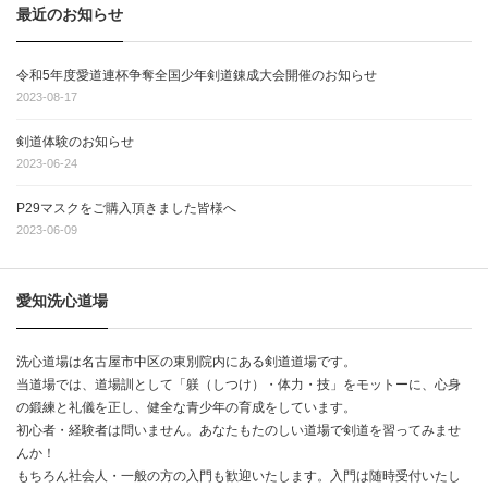
最近のお知らせ
令和5年度愛道連杯争奪全国少年剣道錬成大会開催のお知らせ
2023-08-17
剣道体験のお知らせ
2023-06-24
P29マスクをご購入頂きました皆様へ
2023-06-09
愛知洗心道場
洗心道場は名古屋市中区の東別院内にある剣道道場です。
当道場では、道場訓として「躾（しつけ）・体力・技」をモットーに、心身
の鍛練と礼儀を正し、健全な青少年の育成をしています。
初心者・経験者は問いません。あなたもたのしい道場で剣道を習ってみませ
んか！
もちろん社会人・一般の方の入門も歓迎いたします。入門は随時受付いたし