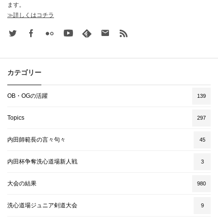
ます。
≫詳しくはコチラ
Twitter
Facebook
Flickr
Youtube
feedly
Contact
rss
カテゴリー
OB・OGの活躍
139
Topics
297
内田師範長の言々句々
45
内田杯争奪洗心道場新人戦
3
大会の結果
980
洗心道場ジュニア剣道大会
9