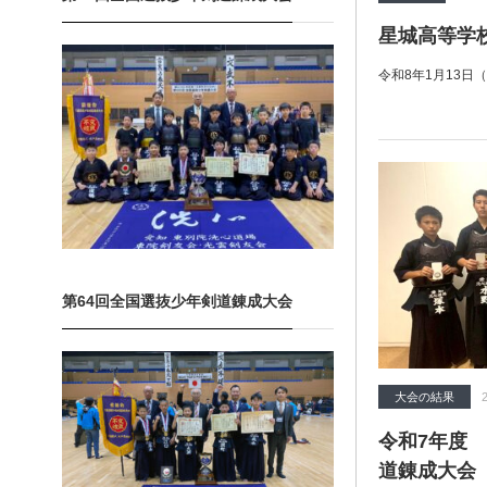
星城高等学
令和8年1月13日
第64回全国選抜少年剣道錬成大会
大会の結果
令和7年度
道錬成大会