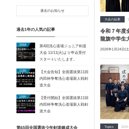
過去のお知らせ
大会の結果
過去1年の人気の記事
令和７年度
龍旗中学生
2568
第4回洗心道場ジュニア剣道
2026年1月24日
大会 11/11(火)より申込受付
スタートいたします。
2180
【大会告知】全国選抜第11回
内田杯争奪洗心道場新人戦剣
道大会
1986
【受付開始】全国選抜第11回
内田杯争奪洗心道場新人戦剣
道大会
Topics
2026-
第65回全国選抜少年剣道錬成大会