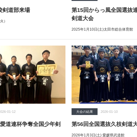
校剣道部来場
第15回からっ風全国選抜
剣道大会
（火）
2025年1月10日(土)太田市総合体育館
2026-01-12
大会の結果
2026-01-10
 愛道連杯争奪全国少年剣
第56回全国選抜久枝剣道
2026年1月3日(土) 愛媛県武道館