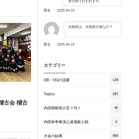
香川県で行われます。
匿名
2025-04-23
光龍杯は、光龍館主催なの？
匿名
2025-04-19
カテゴリー
OB・OGの活躍
139
Topics
297
 稽古会 稽古
内田師範長の言々句々
45
内田杯争奪洗心道場新人戦
3
大会の結果
980