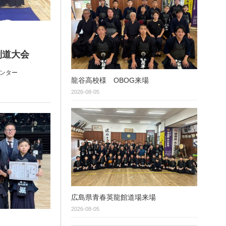
剣道大会
センター
龍谷高校様 OBOG来場
2026-08-05
広島県青春英龍館道場来場
2026-08-05