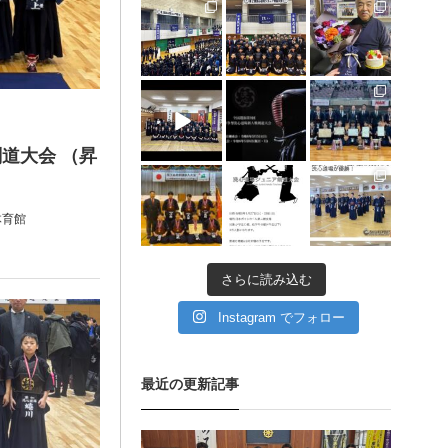
1月 30
1月 30
1月 28
12月 31
12月 5
11月 11
道大会 （昇
11月 11
11月 6
9月 11
体育館
さらに読み込む
Instagram でフォロー
最近の更新記事