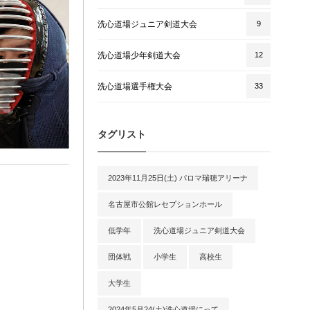
洗心道場ジュニア剣道大会
9
洗心道場少年剣道大会
12
洗心道場選手権大会
33
タグリスト
2023年11月25日(土) パロマ瑞穂アリーナ
名古屋市公館レセプションホール
低学年
洗心道場ジュニア剣道大会
団体戦
小学生
高校生
大学生
2024年5月24(土)洗心道場にって