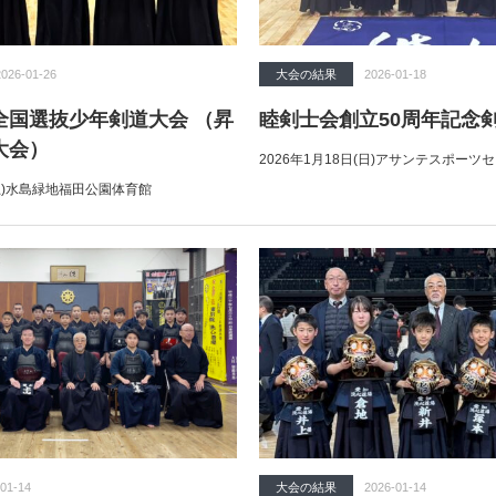
2026-01-26
大会の結果
2026-01-18
全国選抜少年剣道大会 （昇
睦剣士会創立50周年記念
大会）
2026年1月18日(日)アサンテスポーツ
(土)水島緑地福田公園体育館
01-14
大会の結果
2026-01-14