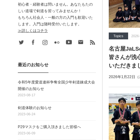
初心者・経験者は問いません。あなたもたの
しい道場で剣道を習ってみませんか！
もちろん社会人・一般の方の入門も歓迎いた
します。入門は随時受付いたします。
≫詳しくはコチラ
Topics
2026-
Twitter
Facebook
Instagram
Flickr
Youtube
Contact
rss
名古屋JaL
皆さんが洗
最近のお知らせ
いただきま
2026年1月22日
令和5年度愛道連杯争奪全国少年剣道錬成大会
開催のお知らせ
2023-08-17
剣道体験のお知らせ
2023-06-24
P29マスクをご購入頂きました皆様へ
2023-06-09