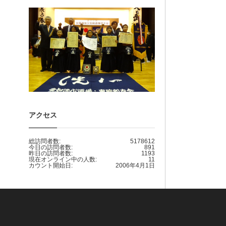
アクセス
総訪問者数:
5178612
今日の訪問者数:
891
昨日の訪問者数:
1193
現在オンライン中の人数:
11
カウント開始日:
2006年4月1日