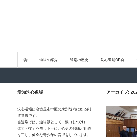
道場の紹介
道場の歴史
洗心道場OB会
愛知洗心道場
アーカイブ: 20
洗心道場は名古屋市中区の東別院内にある剣
道道場です。
当道場では、道場訓として「躾（しつけ）・
体力・技」をモットーに、心身の鍛練と礼儀
を正し、健全な青少年の育成をしています。