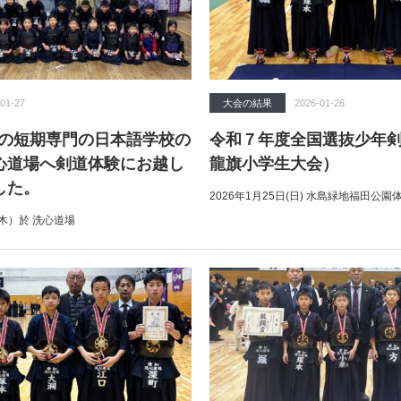
01-27
大会の結果
2026-01-26
Sの短期専門の日本語学校の
令和７年度全国選抜少年剣
心道場へ剣道体験にお越し
龍旗小学生大会）
した。
2026年1月25日(日) 水島緑地福田公園
（木）於 洗心道場