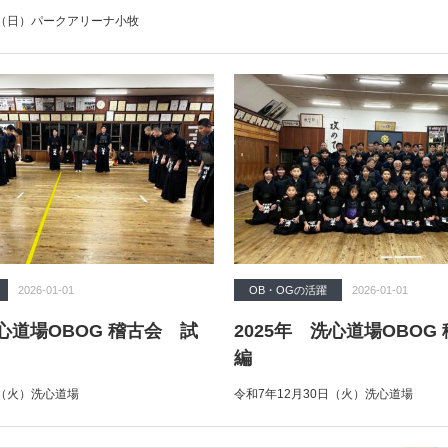
日（日）パークアリーナ小牧
2026-01-01
OB・OGの活躍
2026-01-01
洗心道場OBOG 稽古会 試
2025年 洗心道場OBOG
編
日（火）洗心道場
令和7年12月30日（火）洗心道場