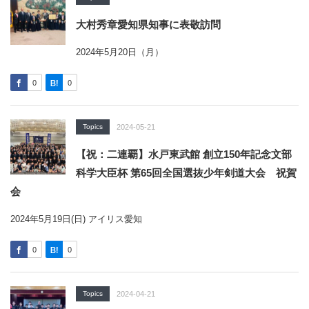
大村秀章愛知県知事に表敬訪問
2024年5月20日（月）
0
0
Topics
2024-05-21
【祝：二連覇】水戸東武館 創立150年記念文部
科学大臣杯 第65回全国選抜少年剣道大会 祝賀
会
2024年5月19日(日) アイリス愛知
0
0
Topics
2024-04-21