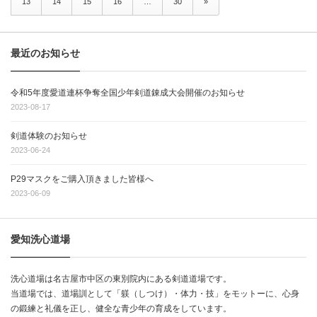
13
14
15
16
…
30
»
最近のお知らせ
令和5年度愛道連杯争奪全国少年剣道錬成大会開催のお知らせ
2023-08-17
剣道体験のお知らせ
2023-06-24
P29マスクをご購入頂きました皆様へ
2023-06-09
愛知洗心道場
洗心道場は名古屋市中区の東別院内にある剣道道場です。
当道場では、道場訓として「躾（しつけ）・体力・技」をモットーに、心身
の鍛練と礼儀を正し、健全な青少年の育成をしています。