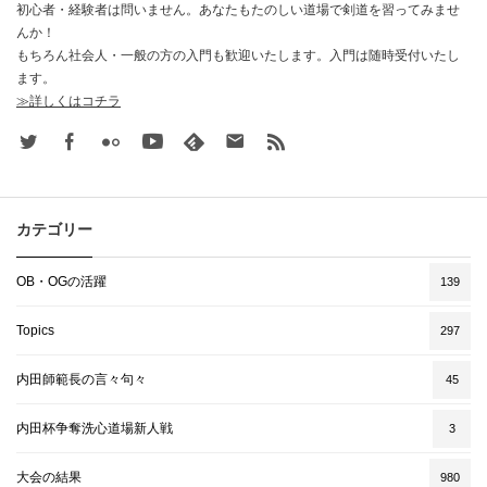
初心者・経験者は問いません。あなたもたのしい道場で剣道を習ってみませ
んか！
もちろん社会人・一般の方の入門も歓迎いたします。入門は随時受付いたし
ます。
≫詳しくはコチラ
Twitter
Facebook
Flickr
Youtube
feedly
Contact
rss
カテゴリー
OB・OGの活躍
139
Topics
297
内田師範長の言々句々
45
内田杯争奪洗心道場新人戦
3
大会の結果
980