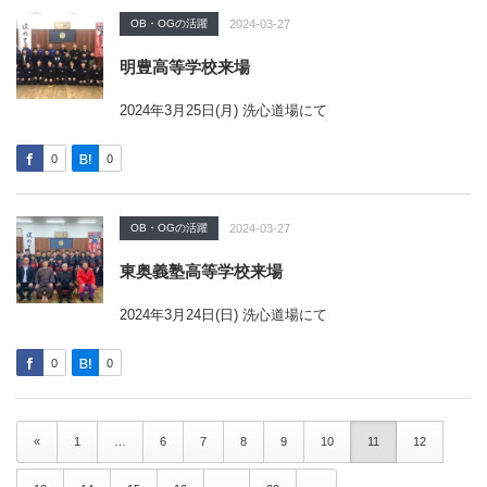
OB・OGの活躍
2024-03-27
明豊高等学校来場
2024年3月25日(月) 洗心道場にて
0
0
OB・OGの活躍
2024-03-27
東奥義塾高等学校来場
2024年3月24日(日) 洗心道場にて
0
0
«
1
…
6
7
8
9
10
11
12