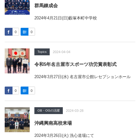
群馬錬成会
2024年4月21日(日)藪塚本町中学校
0
0
Topics
2024-04-04
令和5年名古屋市スポーツ功労賞表彰式
2024年3月27日(水) 名古屋市公館レセプションホール
0
0
OB・OGの活躍
2024-03-28
沖縄興南高校来場
2024年3月26日(火) 洗心道場にて