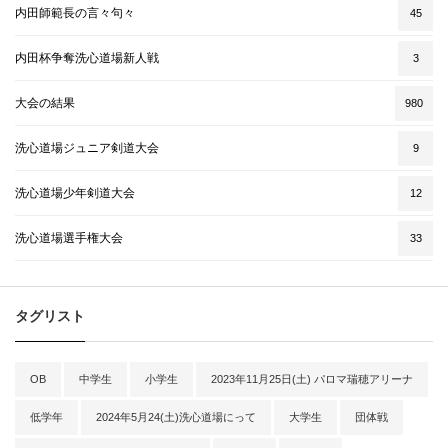
内田師範長の言々句々
45
内田杯争奪洗心道場新人戦
3
大会の結果
980
洗心道場ジュニア剣道大会
9
洗心道場少年剣道大会
12
洗心道場選手権大会
33
タグリスト
OB
中学生
小学生
2023年11月25日(土) パロマ瑞穂アリーナ
低学年
2024年5月24(土)洗心道場にって
大学生
団体戦