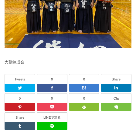
犬鷲錬成会
Tweets
0
0
Share
Twitter
Facebook
はてなブッ
0
0
0
Clip
Pinterest
Pocket
Feedly
Share
LINEで送る
Tumblr
LINEで送る