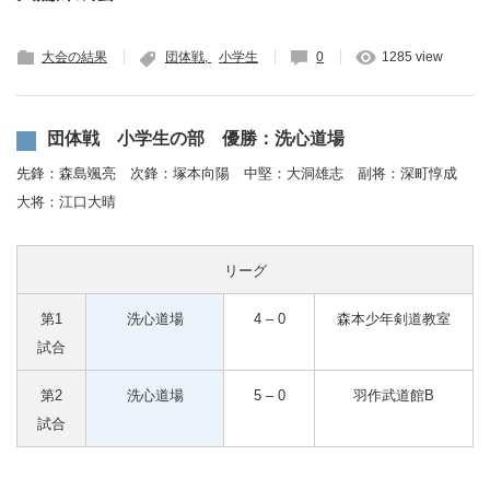
大会の結果
団体戦
小学生
0
1285 view
団体戦 小学生の部 優勝：洗心道場
先鋒：森島颯亮 次鋒：塚本向陽 中堅：大洞雄志 副将：深町惇成
大将：江口大晴
リーグ
第1
洗心道場
4 – 0
森本少年剣道教室
試合
第2
洗心道場
5 – 0
羽作武道館B
試合