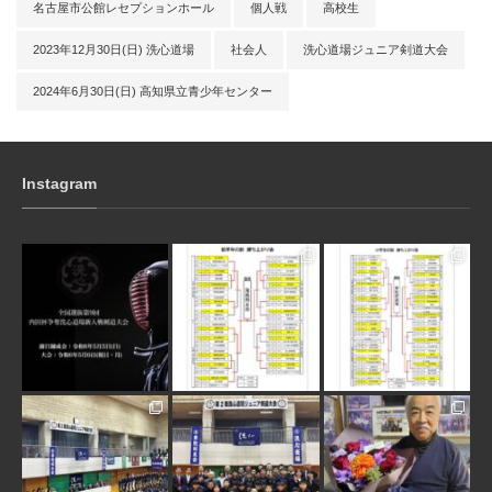
名古屋市公館レセプションホール
個人戦
高校生
2023年12月30日(日) 洗心道場
社会人
洗心道場ジュニア剣道大会
2024年6月30日(日) 高知県立青少年センター
Instagram
3月 10
1月 31
1月 31
1月 30
1月 30
1月 28