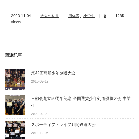
2023-11-04
大会の結果
団体戦
小学生
0
1285
views
関連記事
第42回蒲郡少年剣道大会
2015-07-12
三劔会創立50周年記念 全国選抜少年剣道優勝大会 中学
生
2023-02-26
スポーティブ・ライフ月間剣道大会
2019-10-05