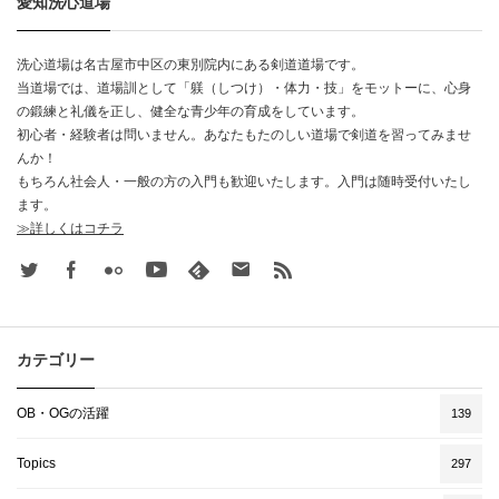
愛知洗心道場
洗心道場は名古屋市中区の東別院内にある剣道道場です。
当道場では、道場訓として「躾（しつけ）・体力・技」をモットーに、心身
の鍛練と礼儀を正し、健全な青少年の育成をしています。
初心者・経験者は問いません。あなたもたのしい道場で剣道を習ってみませ
んか！
もちろん社会人・一般の方の入門も歓迎いたします。入門は随時受付いたし
ます。
≫詳しくはコチラ
Twitter
Facebook
Flickr
Youtube
feedly
Contact
rss
カテゴリー
OB・OGの活躍
139
Topics
297