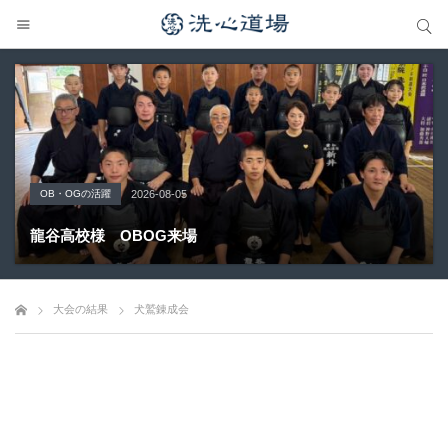
サイト内検索
サイト内検索
OB・OGの活躍
Topics
大会の結果
大会の結果
大会の結果
2026-08-05
2026-07-31
2026-07-25
2026-07-22
2026-08-05
龍谷高校様 OBOG来場
広島県青春英龍館道場来場
愛知県の星城高校へ出稽古
第80回愛知県中学校総合体育大会・地区予選
第136回愛知県剣道道場連盟研修会トーナメント戦
大会の結果
犬鷲錬成会