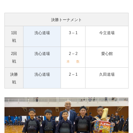
決勝トーナメント
1回
洗心道場
3 – 1
今立道場
戦
2回
洗心道場
2 – 2
愛心館
戦
本 数
決勝
洗心道場
2 – 1
久田道場
戦