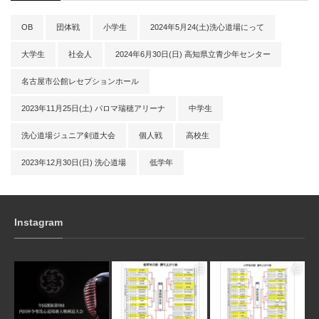
OB
団体戦
小学生
2024年5月24(土)洗心道場にって
大学生
社会人
2024年6月30日(日) 高知県立青少年センター
名古屋市公館レセプションホール
2023年11月25日(土) パロマ瑞穂アリーナ
中学生
洗心道場ジュニア剣道大会
個人戦
高校生
2023年12月30日(日) 洗心道場
低学年
Instagram
3月 10
1月 31
1月 31