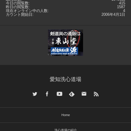
今日の閲覧数:
415
昨日の閲覧数:
1587
現在オンライン中の人数:
4
カウント開始日:
2006年4月1日
愛知洗心道場
Home
洗心道場の紹介