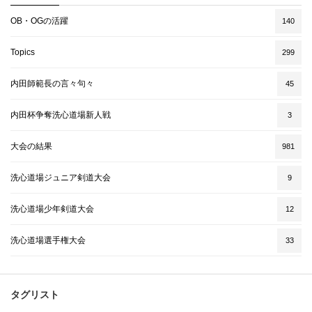
OB・OGの活躍
140
Topics
299
内田師範長の言々句々
45
内田杯争奪洗心道場新人戦
3
大会の結果
981
洗心道場ジュニア剣道大会
9
洗心道場少年剣道大会
12
洗心道場選手権大会
33
タグリスト