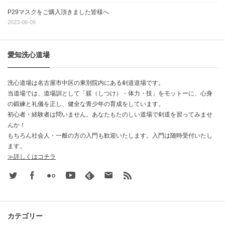
P29マスクをご購入頂きました皆様へ
2023-06-09
愛知洗心道場
洗心道場は名古屋市中区の東別院内にある剣道道場です。
当道場では、道場訓として「躾（しつけ）・体力・技」をモットーに、心身
の鍛練と礼儀を正し、健全な青少年の育成をしています。
初心者・経験者は問いません。あなたもたのしい道場で剣道を習ってみませ
んか！
もちろん社会人・一般の方の入門も歓迎いたします。入門は随時受付いたし
ます。
≫詳しくはコチラ
Twitter
Facebook
Flickr
Youtube
feedly
Contact
rss
カテゴリー