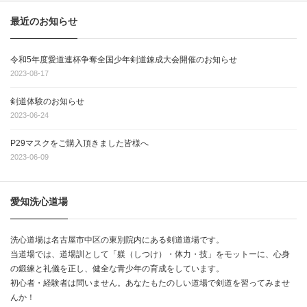
最近のお知らせ
令和5年度愛道連杯争奪全国少年剣道錬成大会開催のお知らせ
2023-08-17
剣道体験のお知らせ
2023-06-24
P29マスクをご購入頂きました皆様へ
2023-06-09
愛知洗心道場
洗心道場は名古屋市中区の東別院内にある剣道道場です。
当道場では、道場訓として「躾（しつけ）・体力・技」をモットーに、心身
の鍛練と礼儀を正し、健全な青少年の育成をしています。
初心者・経験者は問いません。あなたもたのしい道場で剣道を習ってみませ
んか！