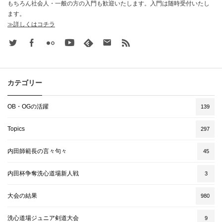
もちろん社会人・一般の方の入門も歓迎いたします。入門は随時受付いたし
ます。
≫詳しくはコチラ
Twitter
Facebook
Flickr
Youtube
feedly
Contact
rss
カテゴリー
OB・OGの活躍
139
Topics
297
内田師範長の言々句々
45
内田杯争奪洗心道場新人戦
3
大会の結果
980
洗心道場ジュニア剣道大会
9