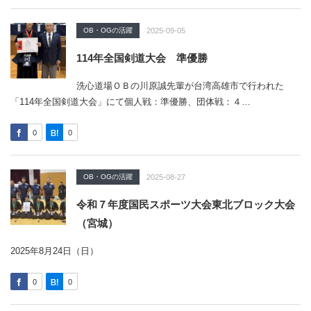
OB・OGの活躍
2025-09-05
114年全国剣道大会 準優勝
洗心道場ＯＢの川原誠先輩が台湾高雄市で行われた
「114年全国剣道大会」にて個人戦：準優勝、団体戦：４…
0
0
OB・OGの活躍
2025-08-27
令和７年度国民スポーツ大会東北ブロック大会
（宮城）
2025年8月24日（日）
0
0