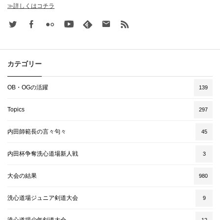
≫詳しくはコチラ
Twitter
Facebook
Flickr
Youtube
feedly
Contact
rss
カテゴリー
OB・OGの活躍
139
Topics
297
内田師範長の言々句々
45
内田杯争奪洗心道場新人戦
3
大会の結果
980
洗心道場ジュニア剣道大会
9
12