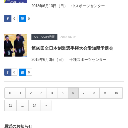
2018年6月10日（日） 中スポーツセンター
0
0
OB・OGの活躍
2018-06-03
第66回全日本剣道選手権大会愛知県予選会
2018年6月3日（日） 千種スポーツセンター
0
0
«
1
2
3
4
5
6
7
8
9
10
11
…
14
»
最近のお知らせ