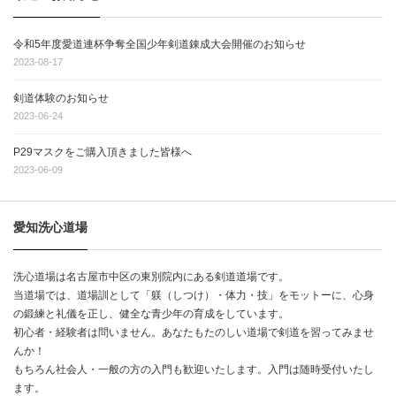
令和5年度愛道連杯争奪全国少年剣道錬成大会開催のお知らせ
2023-08-17
剣道体験のお知らせ
2023-06-24
P29マスクをご購入頂きました皆様へ
2023-06-09
愛知洗心道場
洗心道場は名古屋市中区の東別院内にある剣道道場です。
当道場では、道場訓として「躾（しつけ）・体力・技」をモットーに、心身
の鍛練と礼儀を正し、健全な青少年の育成をしています。
初心者・経験者は問いません。あなたもたのしい道場で剣道を習ってみませ
んか！
もちろん社会人・一般の方の入門も歓迎いたします。入門は随時受付いたし
ます。