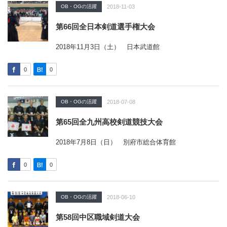
OB・OGの活躍
2018-11-03
第66回全日本剣道選手権大会
2018年11月3日（土） 日本武道館
0
0
OB・OGの活躍
2018-07-08
第65回全九州高校剣道競技大会
2018年7月8日（日） 別府市総合体育館
0
0
OB・OGの活躍
2018-06-10
第58回中区職域剣道大会