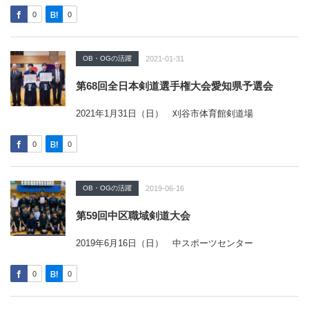
0
0
OB・OGの活躍
2021-01-31
第68回全日本剣道選手権大会愛知県予選会
2021年1月31日（日） 刈谷市体育館剣道場
0
0
OB・OGの活躍
2019-06-16
第59回中区職域剣道大会
2019年6月16日（日） 中スポーツセンター
0
0