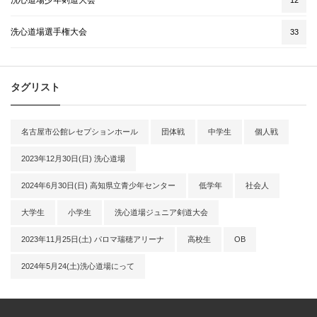
洗心道場少年剣道大会
洗心道場選手権大会
33
タグリスト
名古屋市公館レセプションホール
団体戦
中学生
個人戦
2023年12月30日(日) 洗心道場
2024年6月30日(日) 高知県立青少年センター
低学年
社会人
大学生
小学生
洗心道場ジュニア剣道大会
2023年11月25日(土) パロマ瑞穂アリーナ
高校生
OB
2024年5月24(土)洗心道場にって