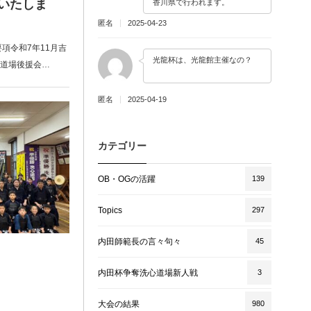
トいたしま
香川県で行われます。
匿名
2025-04-23
項令和7年11月吉
光龍杯は、光龍館主催なの？
洗心道場後援会…
匿名
2025-04-19
カテゴリー
OB・OGの活躍
139
Topics
297
内田師範長の言々句々
45
内田杯争奪洗心道場新人戦
3
大会の結果
980