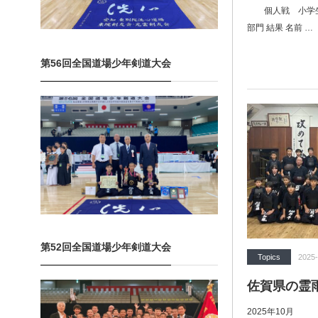
個人戦 小学生5
部門 結果 名前 …
第56回全国道場少年剣道大会
第52回全国道場少年剣道大会
Topics
2025-
佐賀県の霊
2025年10月