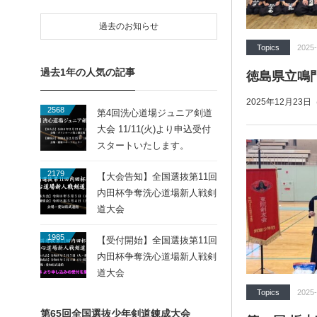
過去のお知らせ
Topics
2025-
過去1年の人気の記事
徳島県立鳴
2025年12月23
2568
第4回洗心道場ジュニア剣道
大会 11/11(火)より申込受付
スタートいたします。
2179
【大会告知】全国選抜第11回
内田杯争奪洗心道場新人戦剣
道大会
1985
【受付開始】全国選抜第11回
内田杯争奪洗心道場新人戦剣
道大会
Topics
2025-
第65回全国選抜少年剣道錬成大会