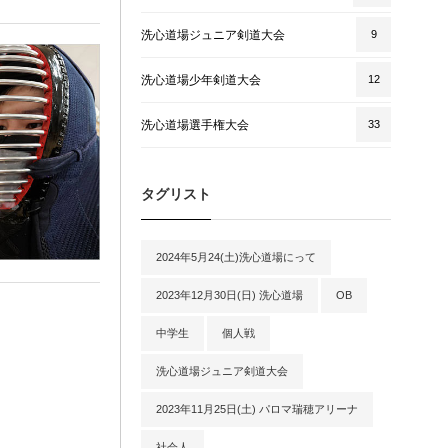
洗心道場ジュニア剣道大会
9
洗心道場少年剣道大会
12
洗心道場選手権大会
33
タグリスト
2024年5月24(土)洗心道場にって
2023年12月30日(日) 洗心道場
OB
中学生
個人戦
洗心道場ジュニア剣道大会
2023年11月25日(土) パロマ瑞穂アリーナ
社会人