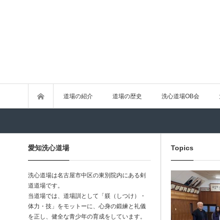
道場の紹介
道場の歴史
洗心道場OB会
愛知洗心道場
Topics
洗心道場は名古屋市中区の東別院内にある剣
道道場です。
当道場では、道場訓として「躾（しつけ）・
体力・技」をモットーに、心身の鍛練と礼儀
を正し、健全な青少年の育成をしています。