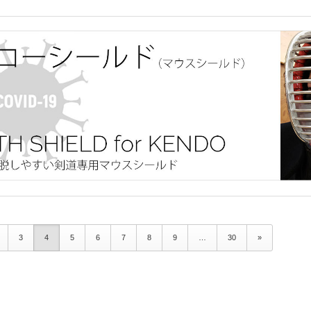
3
4
5
6
7
8
9
…
30
»