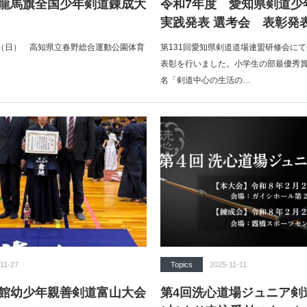
本龍馬旗全国少年剣道錬成大
令和7年度 愛知県剣道少
実践発表 選考会 表彰発
日（日） 高知県立春野総合運動公園体育
第131回愛知県剣道道場連盟研修会に
表彰を行いました。小学生の部最優
名「剣道中心の生活の…
11-27
Topics
2025-11-11
雲館幼少年親善剣道富山大会
第4回洗心道場ジュニア剣道大