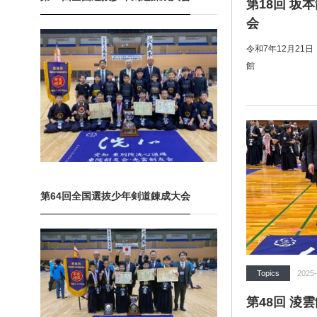
第18回 坂
会
令和7年12月21
館
第64回全国選抜少年剣道錬成大会
Topics
2025-
第48回 淩