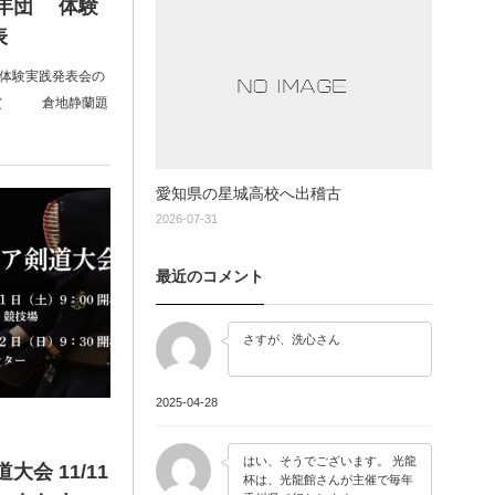
年団 体験
表
て体験実践発表会の
秀賞 倉地静蘭題
愛知県の星城高校へ出稽古
2026-07-31
最近のコメント
さすが、洗心さん
2025-04-28
はい、そうでございます。 光龍
会 11/11
杯は、光龍館さんが主催で毎年