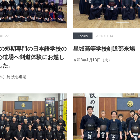
01-27
Topics
2026-01-14
Sの短期専門の日本語学校の
星城高等学校剣道部来場
心道場へ剣道体験にお越し
令和8年1月13日（火）
した。
（木）於 洗心道場