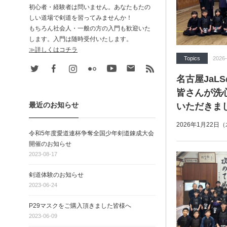
初心者・経験者は問いません。あなたもたの
しい道場で剣道を習ってみませんか！
もちろん社会人・一般の方の入門も歓迎いた
します。入門は随時受付いたします。
≫詳しくはコチラ
Topics
2026-
Twitter
Facebook
Instagram
Flickr
Youtube
Contact
rss
名古屋JaL
皆さんが洗
最近のお知らせ
いただきま
2026年1月22日
令和5年度愛道連杯争奪全国少年剣道錬成大会
開催のお知らせ
2023-08-17
剣道体験のお知らせ
2023-06-24
P29マスクをご購入頂きました皆様へ
2023-06-09