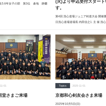
(火)より申込受付スター
.6年女子の部 第3位 倉地 静蘭
す。
第4回 洗心道場ジュニア剣道大会 開催要
日洗心道場道場長 内田信之1. 主 催 
11-01
Topics
2025-11-01
雨堂さまご来場
京都和心剣友会さま来場
2025年10月5日(日)