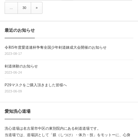
…
30
»
最近のお知らせ
令和5年度愛道連杯争奪全国少年剣道錬成大会開催のお知らせ
2023-08-17
剣道体験のお知らせ
2023-06-24
P29マスクをご購入頂きました皆様へ
2023-06-09
愛知洗心道場
洗心道場は名古屋市中区の東別院内にある剣道道場です。
当道場では、道場訓として「躾（しつけ）・体力・技」をモットーに、心身