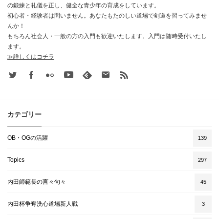
の鍛練と礼儀を正し、健全な青少年の育成をしています。
初心者・経験者は問いません。あなたもたのしい道場で剣道を習ってみませ
んか！
もちろん社会人・一般の方の入門も歓迎いたします。入門は随時受付いたし
ます。
≫詳しくはコチラ
Twitter
Facebook
Flickr
Youtube
feedly
Contact
rss
カテゴリー
OB・OGの活躍
139
Topics
297
内田師範長の言々句々
45
内田杯争奪洗心道場新人戦
3