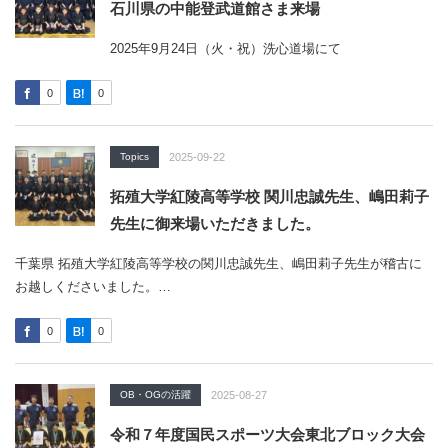
石川県の中能登武道館さま来場
2025年9月24日（火・祝）洗心道場にて
0
0
Topics
2025-09-22
拓殖大学紅陵高等学校 関川忠誠先生、嶋田莉子
先生に御来場いただきました。
千葉県 拓殖大学紅陵高等学校の関川忠誠先生、嶋田莉子先生が稽古に
お越しくださいました。…
0
0
OB・OGの活躍
2025-08-27
令和７年度国民スポーツ大会東北ブロック大会