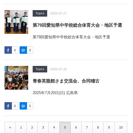
Topics
2025-07-27
第79回愛知県中学校総合体育大会・地区予選
第79回愛知県中学校総合体育大会・地区予選
0
0
Topics
2025-07-26
青春英龍館さま交流会、合同稽古
2025年7月20日(日) 広島県
0
0
«
1
2
3
4
5
6
7
8
9
10