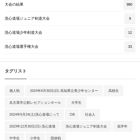
大会の結果
980
洗心道場ジュニア剣道大会
9
洗心道場少年剣道大会
12
洗心道場選手権大会
33
タグリスト
個人戦
2024年6月30日(日) 高知県立青少年センター
高校生
名古屋市公館レセプションホール
大学生
2024年5月24(土)洗心道場にって
OB
社会人
2023年12月30日(日) 洗心道場
洗心道場ジュニア剣道大会
低学年
中学生
小学生
団体戦