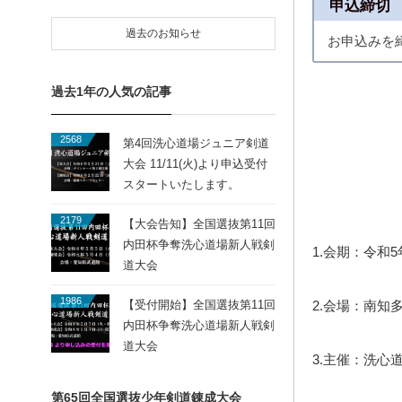
申込締切
過去のお知らせ
お申込みを
過去1年の人気の記事
2568
第4回洗心道場ジュニア剣道
大会 11/11(火)より申込受付
スタートいたします。
2179
【大会告知】全国選抜第11回
内田杯争奪洗心道場新人戦剣
1.会期：令和5
道大会
1986
【受付開始】全国選抜第11回
2.会場：南
内田杯争奪洗心道場新人戦剣
道大会
3.主催：洗心
第65回全国選抜少年剣道錬成大会