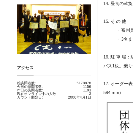
14. 昼食の
15. そ の 他
・審判員 1
・3名または
16. 駐 車
バス1枚。乗
アクセス
総訪問者数:
5178878
17. オーダ
今日の訪問者数:
1156
昨日の訪問者数:
1193
594 mm)
現在オンライン中の人数:
3
カウント開始日:
2006年4月1日