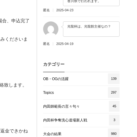
香川県で行われます。
匿名
2025-04-23
場合、申込完了
光龍杯は、光龍館主催なの？
お申込みくださいま
匿名
2025-04-19
カテゴリー
OB・OGの活躍
139
連絡致します。
Topics
297
内田師範長の言々句々
45
内田杯争奪洗心道場新人戦
3
は返金できかね
大会の結果
980