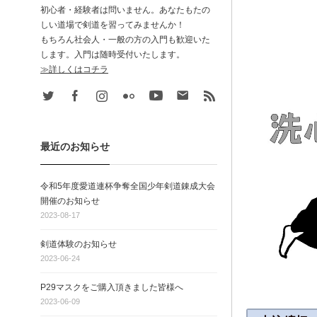
初心者・経験者は問いません。あなたもたの
しい道場で剣道を習ってみませんか！
もちろん社会人・一般の方の入門も歓迎いた
します。入門は随時受付いたします。
≫詳しくはコチラ
Twitter
Facebook
Instagram
Flickr
Youtube
Contact
rss
最近のお知らせ
令和5年度愛道連杯争奪全国少年剣道錬成大会
開催のお知らせ
2023-08-17
剣道体験のお知らせ
2023-06-24
P29マスクをご購入頂きました皆様へ
2023-06-09