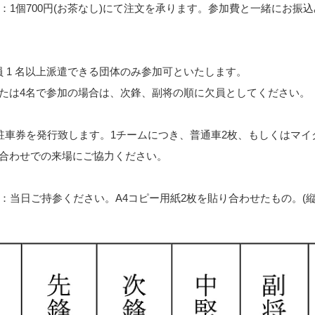
斡旋：1個700円(お茶なし)にて注文を承ります。参加費と一緒にお振
 名以上派遣できる団体のみ参加可といたします。
4名で参加の場合は、次鋒、副将の順に欠員としてください。
 場：駐車券を発行致します。1チームにつき、普通車2枚、もしくはマ
り合わせでの来場にご協力ください。
ー表：当日ご持参ください。A4コピー用紙2枚を貼り合わせたもの。(縦 2