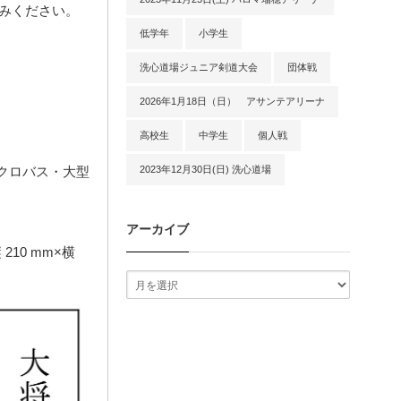
込みください。
低学年
小学生
洗心道場ジュニア剣道大会
団体戦
2026年1月18日（日） アサンテアリーナ
高校生
中学生
個人戦
2023年12月30日(日) 洗心道場
イクロバス・大型
アーカイブ
10 mm×横