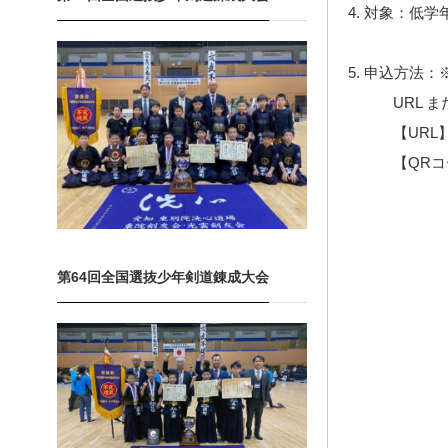
4. 対象：低学
5. 申込方法
URL また
【URL
【QRコ
第64回全国選抜少年剣道錬成大会