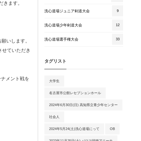
だきます。
洗心道場ジュニア剣道大会
9
洗心道場少年剣道大会
12
洗心道場選手権大会
33
をお願いします。
させていただき
タグリスト
ーナメント戦を
大学生
名古屋市公館レセプションホール
2024年6月30日(日) 高知県立青少年センター
社会人
2024年5月24(土)洗心道場にって
OB
2023年11月25日(土) パロマ瑞穂アリーナ