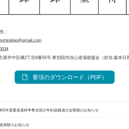
せ先：
enshindojo@gmail.com
0034
6 名古屋市中区橘2丁目8番55号 東別院内洗心道場後援会（担当:森本日
要項のダウンロード（PDF）
和5年度愛道連杯争奪全国少年剣道錬成大会開催のお知らせ
道体験のお知らせ