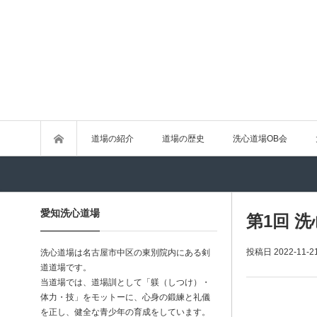
道場の紹介
道場の歴史
洗心道場OB会
愛知洗心道場
第1回 
投稿日
2022-11-2
洗心道場は名古屋市中区の東別院内にある剣
道道場です。
当道場では、道場訓として「躾（しつけ）・
体力・技」をモットーに、心身の鍛練と礼儀
を正し、健全な青少年の育成をしています。