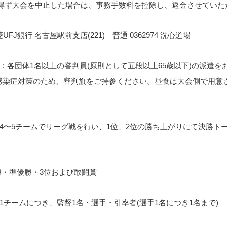
を得ず大会を中止した場合は、事務手数料を控除し、返金させていた
UFJ銀行 名古屋駅前支店(221) 普通 0362974 洗心道場
依頼：各団体1名以上の審判員(原則として五段以上65歳以下)の派遣
感染症対策のため、審判旗をご持参ください。昼食は大会側で用意
式：4〜5チームでリーグ戦を行い、1位、2位の勝ち上がりにて決勝ト
：優勝・準優勝・3位および敢闘賞
限：1チームにつき、監督1名・選手・引率者(選手1名につき1名まで)