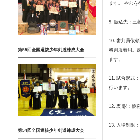
ます。 やむ
9. 振込先：三菱
10. 審判員
第55回全国選抜少年剣道練成大会
審判服着用。
ます。
11. 試合形
行います。
12. 表 彰
13. 入場制
第54回全国選抜少年剣道錬成大会