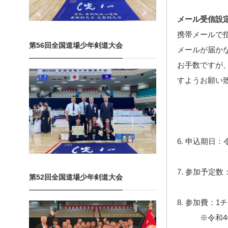
メール受信設
携帯メールで
第56回全国道場少年剣道大会
メールが届か
お手数ですが、ma
すようお願い
6. 申込期日
7. 参加予定数
第52回全国道場少年剣道大会
8. 参加費：1チ
※令和4年1