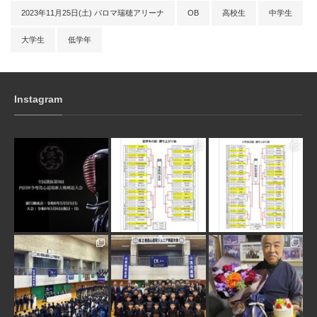
2023年11月25日(土) パロマ瑞穂アリーナ
OB
高校生
中学生
大学生
低学年
Instagram
3月 10
1月 31
1月 31
1月 30
1月 30
1月 28