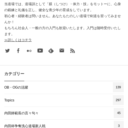
当道場では、道場訓として「躾（しつけ）・体力・技」をモットーに、心身
の鍛練と礼儀を正し、健全な青少年の育成をしています。
初心者・経験者は問いません。あなたもたのしい道場で剣道を習ってみませ
んか！
もちろん社会人・一般の方の入門も歓迎いたします。入門は随時受付いたし
ます。
≫詳しくはコチラ
Twitter
Facebook
Flickr
Youtube
feedly
Contact
rss
カテゴリー
OB・OGの活躍
139
Topics
297
内田師範長の言々句々
45
内田杯争奪洗心道場新人戦
3