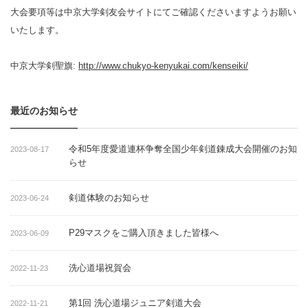
大会要項等は中京大学剣友会サイトにてご確認くださいますようお願い
いたします。
中京大学剣聖旗:
http://www.chukyo-kenyukai.com/kenseiki/
最近のお知らせ
令和5年度愛道連杯争奪全国少年剣道錬成大会開催のお知
2023-08-17
らせ
剣道体験のお知らせ
2023-06-24
P29マスクをご購入頂きました皆様へ
2023-06-09
洗心道場祝賀会
2022-11-23
第1回 洗心道場ジュニア剣道大会
2022-11-21