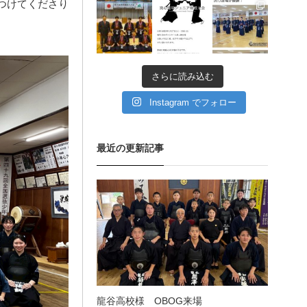
をつけてくださり
11月 11
11月 6
9月 11
愛知県の星城高校へ出稽
古
さらに読み込む
第80回愛知県中学校総合
体育大会・地区予選
Instagram でフォロー
第136回愛知県剣道道場連
最近の更新記事
盟研修会トーナメント戦
龍谷高校様 OBOG来場