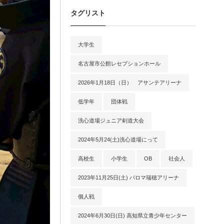
タグリスト
大学生
名古屋市公館レセプションホール
2026年1月18日（日） アサンテアリーナ
低学年
団体戦
洗心道場ジュニア剣道大会
2024年5月24(土)洗心道場にって
高校生
小学生
OB
社会人
2023年11月25日(土) パロマ瑞穂アリーナ
個人戦
2024年6月30日(日) 高知県立青少年センター