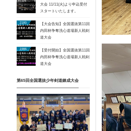
大会 11/11(火)より申込受付
スタートいたします。
2180
【大会告知】全国選抜第11回
内田杯争奪洗心道場新人戦剣
道大会
1986
【受付開始】全国選抜第11回
内田杯争奪洗心道場新人戦剣
道大会
第65回全国選抜少年剣道錬成大会