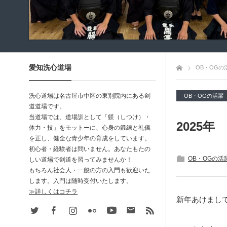
愛知洗心道場
トップページ
OB・OGの
洗心道場は名古屋市中区の東別院内にある剣
OB・OGの活躍
道道場です。
当道場では、道場訓として「躾（しつけ）・
2025年
体力・技」をモットーに、心身の鍛練と礼儀
を正し、健全な青少年の育成をしています。
初心者・経験者は問いません。あなたもたの
OB・OGの活
しい道場で剣道を習ってみませんか！
もちろん社会人・一般の方の入門も歓迎いた
します。入門は随時受付いたします。
≫詳しくはコチラ
新年あけまし
Twitter
Facebook
Instagram
Flickr
Youtube
Contact
rss