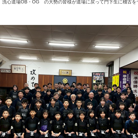
は 洗心道場OB・OG の大勢の皆様が道場に戻って門下生に稽古