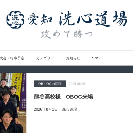
大会・行事予定
カテゴリー
お知らせ
SNS
OB・OGの活躍
Topics
大会の結果
大会の結果
大会の結果
2026-08-05
2026-07-31
2026-07-25
2026-07-22
2026-08-05
龍谷高校様 OBOG来場
広島県青春英龍館道場来場
愛知県の星城高校へ出稽古
第80回愛知県中学校総合体育大会・地区
第136回愛知県剣道道場連盟研修会トー
2026年8月1日 洗心道場
2026年7月25日（土）洗心道場
2026年7月24日(金)
2026年7月24日（金）
2026年7月19日（日）昭和スポーツセンター