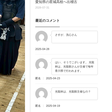
愛知県の星城高校へ出稽古
2026-07-31
最近のコメント
さすが、洗心さん
2025-04-28
はい、そうでございます。 光龍
杯は、光龍館さんが主催で毎年
香川県で行われます。
匿名
2025-04-23
光龍杯は、光龍館主催なの？
匿名
2025-04-19