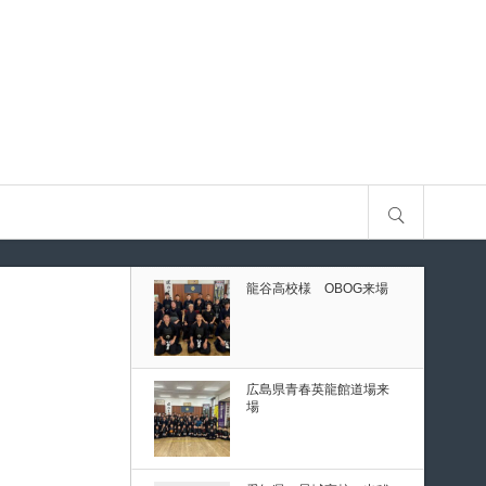
古
第80回愛知県中学校総合
体育大会・地区予選
第136回愛知県剣道道場連
サイト内検索
盟研修会トーナメント戦
龍谷高校様 OBOG来場
予選
ナメント戦
広島県青春英龍館道場来
場