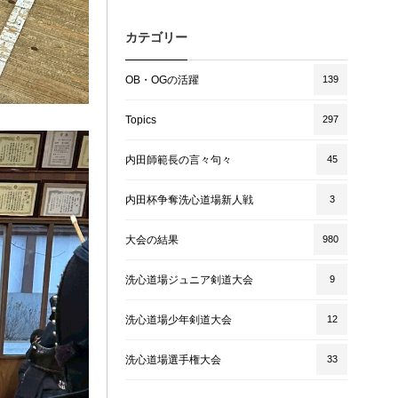
カテゴリー
OB・OGの活躍
139
Topics
297
内田師範長の言々句々
45
内田杯争奪洗心道場新人戦
3
大会の結果
980
洗心道場ジュニア剣道大会
9
洗心道場少年剣道大会
12
洗心道場選手権大会
33