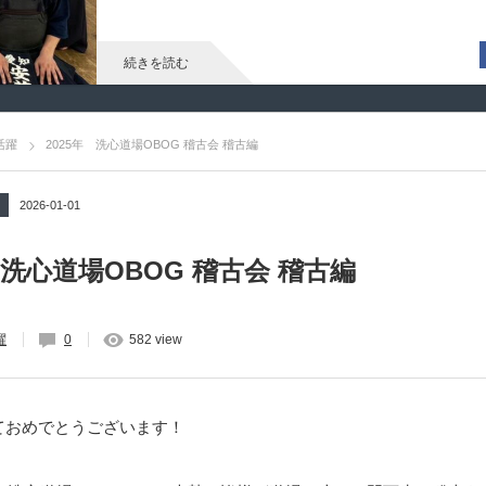
続きを読む
活躍
2025年 洗心道場OBOG 稽古会 稽古編
2026-01-01
 洗心道場OBOG 稽古会 稽古編
躍
0
582 view
ておめでとうございます！