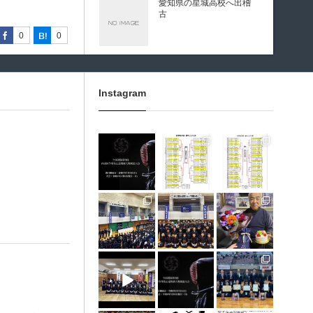
愛知県の星城高校へ出稽
古
0
0
0
0
0
0
0
0
0
0
第80回愛知県中学校総合
体育大会・地区予選
Instagram
第136回愛知県剣道道場連
3月 10
1月 31
1月 31
盟研修会トーナメント戦
龍谷高校様 OBOG来場
1月 30
1月 30
1月 28
12月 31
12月 5
11月 11
広島県青春英龍館道場来
場