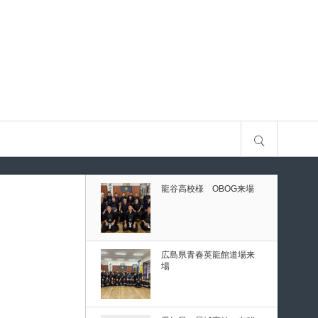
古
第80回愛知県中学校総合
体育大会・地区予選
第136回愛知県剣道道場連
サイト内検索
盟研修会トーナメント戦
龍谷高校様 OBOG来場
予選
ナメント戦
広島県青春英龍館道場来
場