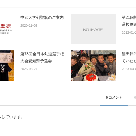
中京大学剣聖旗のご案内
第21
選抜剣
2020-11-06
2012-01-
第73回全日本剣道選手権
細田銉
大会愛知県予選会
ていた
2025-08-27
2023-04-
0 コメント
ちしています。