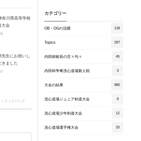
カテゴリー
回神奈川県高等学校
道大会
OB・OGの活躍
139
29
Topics
297
郎先生にお祝いし
内田師範長の言々句々
45
だきました
内田杯争奪洗心道場新人戦
3
07
大会の結果
980
洗心道場ジュニア剣道大会
9
0 トラックバック
洗心道場少年剣道大会
12
洗心道場選手権大会
33