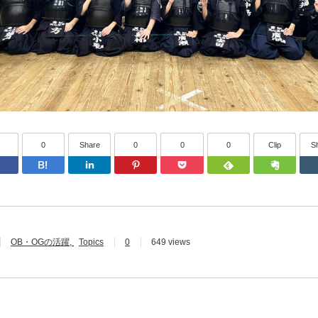
0
Share
0
0
0
Clip
S
witter
Facebook
はてなブックマーク
Linkedin
Pinterest
Pocket
Feedly
OB・OGの活躍
Topics
0
649 views