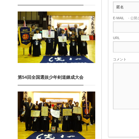
E-MAIL
- 公開
URL
コメント
第54回全国選抜少年剣道錬成大会