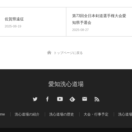
第73回全日本剣道選手権大会愛
佐賀県遠征
知県予選会
2025-08-19
2025-08-27
トップページに戻る
愛知洗心道場
ome
洗心道場の紹介
洗心道場の歴史
大会・行事予定
洗心道場