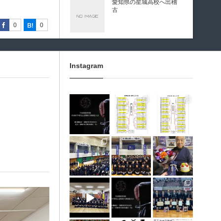
愛知県の星城高校へ出稽
古
0
0
0
0
0
0
0
0
0
0
第80回愛知県中学校総合
体育大会・地区予選
Instagram
第136回愛知県剣道道場連
3月 10
1月 31
1月 31
盟研修会トーナメント戦
龍谷高校様 OBOG来場
1月 30
1月 30
1月 28
12月 31
12月 5
11月 11
広島県青春英龍館道場来
場