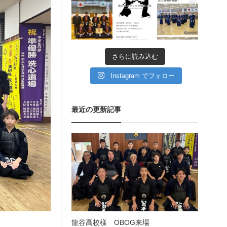
11月 11
11月 6
9月 11
愛知県の星城高校へ出稽
古
さらに読み込む
第80回愛知県中学校総合
体育大会・地区予選
Instagram でフォロー
第136回愛知県剣道道場連
最近の更新記事
盟研修会トーナメント戦
龍谷高校様 OBOG来場