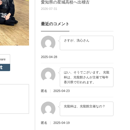
愛知県の星城高校へ出稽古
2026-07-31
最近のコメント
さすが、洗心さん
2025-04-28
hare
Feedly
Tumblr
はい、そうでございます。 光龍
杯は、光龍館さんが主催で毎年
香川県で行われます。
匿名
2025-04-23
光龍杯は、光龍館主催なの？
匿名
2025-04-19