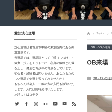
愛知洗心道場
トップページ
Topics
洗心道場は名古屋市中区の東別院内にある剣
OB・OGの活躍
道道場です。
当道場では、道場訓として「躾（しつけ）・
OB来場
体力・技」をモットーに、心身の鍛練と礼儀
を正し、健全な青少年の育成をしています。
初心者・経験者は問いません。あなたもたの
OB・OGの活
しい道場で剣道を習ってみませんか！
もちろん社会人・一般の方の入門も歓迎いた
します。入門は随時受付いたします。
≫詳しくはコチラ
Twitter
Facebook
Instagram
Flickr
Youtube
Contact
rss