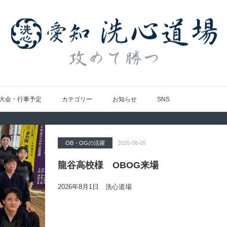
大会・行事予定
カテゴリー
お知らせ
SNS
OB・OGの活躍
Topics
大会の結果
大会の結果
大会の結果
2026-08-05
2026-07-31
2026-07-25
2026-07-22
2026-08-05
龍谷高校様 OBOG来場
広島県青春英龍館道場来場
愛知県の星城高校へ出稽古
第80回愛知県中学校総合体育大会・地区
第136回愛知県剣道道場連盟研修会トー
2026年8月1日 洗心道場
2026年7月25日（土）洗心道場
2026年7月24日(金)
2026年7月24日（金）
2026年7月19日（日）昭和スポーツセンター