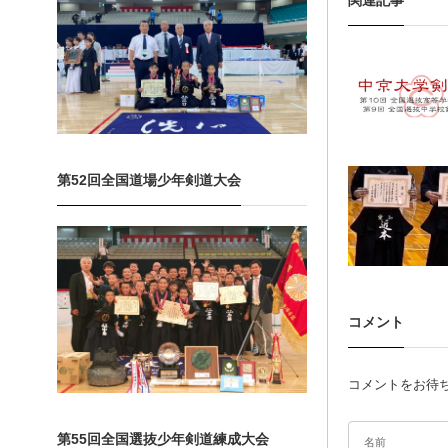
関連記事
第52回全国道場少年剣道大会
コメント
コメントをお待
第55回全国選抜少年剣道練成大会
名前