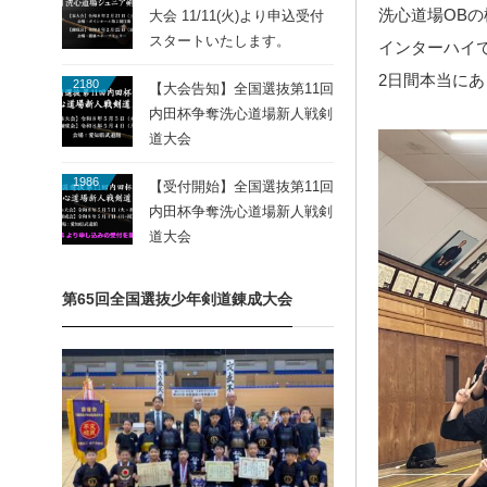
洗心道場OB
大会 11/11(火)より申込受付
スタートいたします。
インターハイ
2日間本当に
2180
【大会告知】全国選抜第11回
内田杯争奪洗心道場新人戦剣
道大会
1986
【受付開始】全国選抜第11回
内田杯争奪洗心道場新人戦剣
道大会
第65回全国選抜少年剣道錬成大会