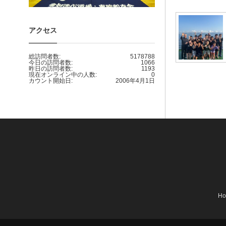
アクセス
総訪問者数:
5178788
今日の訪問者数:
1066
昨日の訪問者数:
1193
現在オンライン中の人数:
0
カウント開始日:
2006年4月1日
H