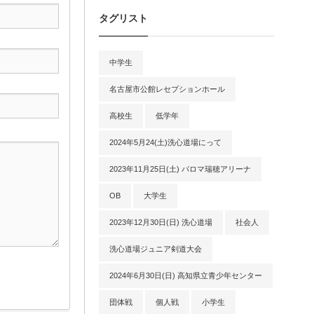
タグリスト
中学生
名古屋市公館レセプションホール
高校生
低学年
2024年5月24(土)洗心道場にって
2023年11月25日(土) パロマ瑞穂アリーナ
OB
大学生
2023年12月30日(日) 洗心道場
社会人
洗心道場ジュニア剣道大会
2024年6月30日(日) 高知県立青少年センター
団体戦
個人戦
小学生