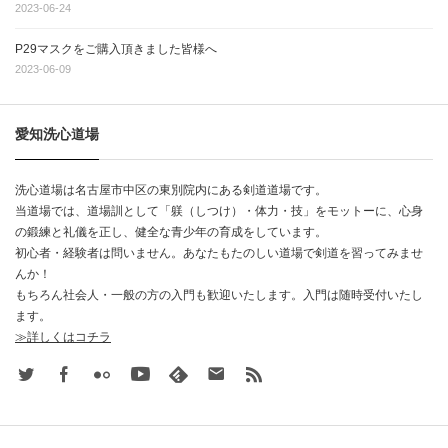
2023-06-24
P29マスクをご購入頂きました皆様へ
2023-06-09
愛知洗心道場
洗心道場は名古屋市中区の東別院内にある剣道道場です。
当道場では、道場訓として「躾（しつけ）・体力・技」をモットーに、心身
の鍛練と礼儀を正し、健全な青少年の育成をしています。
初心者・経験者は問いません。あなたもたのしい道場で剣道を習ってみませ
んか！
もちろん社会人・一般の方の入門も歓迎いたします。入門は随時受付いたし
ます。
≫詳しくはコチラ
Twitter
Facebook
Flickr
Youtube
feedly
Contact
rss