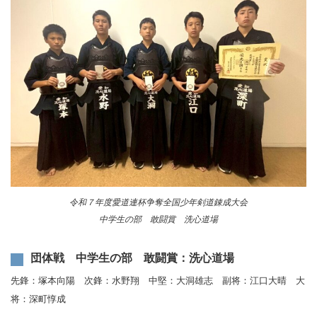
令和７年度愛道連杯争奪全国少年剣道錬成大会
中学生の部 敢闘賞 洗心道場
団体戦 中学生の部 敢闘賞：洗心道場
先鋒：塚本向陽 次鋒：水野翔 中堅：大洞雄志 副将：江口大晴 大
将：深町惇成