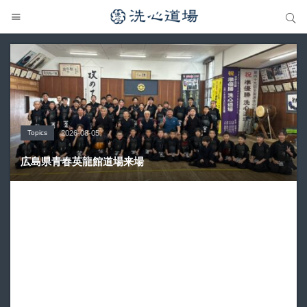
サイト内検索
サイト内検索
OB・OGの活躍
Topics
大会の結果
大会の結果
大会の結果
2026-08-05
2026-07-31
2026-07-25
2026-07-22
2026-08-05
龍谷高校様 OBOG来場
広島県青春英龍館道場来場
愛知県の星城高校へ出稽古
第80回愛知県中学校総合体育大会・地区予選
第136回愛知県剣道道場連盟研修会トーナメント戦