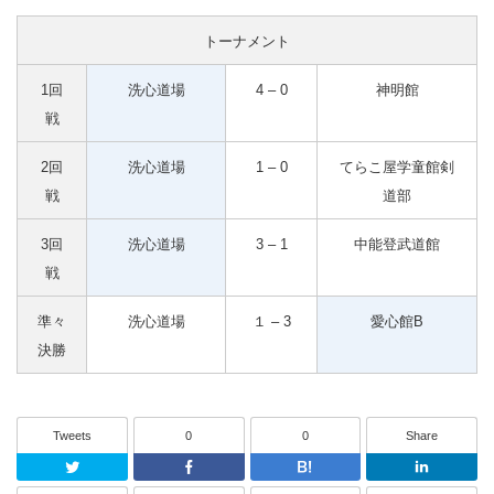
トーナメント
1回
洗心道場
4 – 0
神明館
戦
2回
洗心道場
1 – 0
てらこ屋学童館剣
戦
道部
3回
洗心道場
3 – 1
中能登武道館
戦
準々
洗心道場
１ – 3
愛心館B
決勝
Tweets
0
0
Share
Twitter
Facebook
はてなブッ