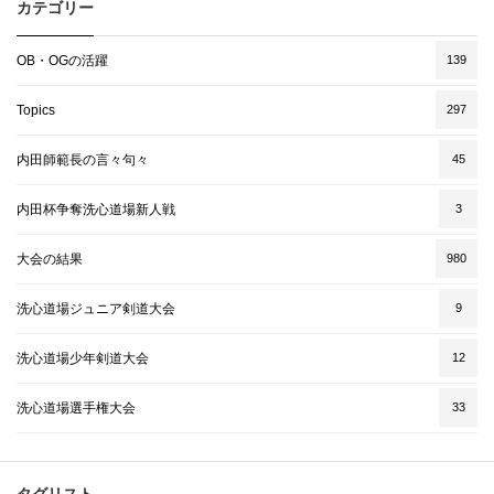
カテゴリー
OB・OGの活躍
139
Topics
297
内田師範長の言々句々
45
内田杯争奪洗心道場新人戦
3
大会の結果
980
洗心道場ジュニア剣道大会
9
洗心道場少年剣道大会
12
洗心道場選手権大会
33
タグリスト