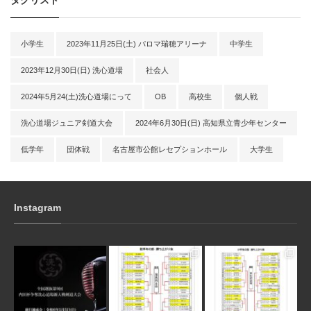
小学生
2023年11月25日(土) パロマ瑞穂アリーナ
中学生
2023年12月30日(日) 洗心道場
社会人
2024年5月24(土)洗心道場にって
OB
高校生
個人戦
洗心道場ジュニア剣道大会
2024年6月30日(日) 高知県立青少年センター
低学年
団体戦
名古屋市公館レセプションホール
大学生
Instagram
3月 10
1月 31
1月 31