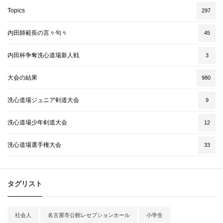
Topics
297
内田師範長の言々句々
45
内田杯争奪洗心道場新人戦
3
大会の結果
980
洗心道場ジュニア剣道大会
9
洗心道場少年剣道大会
12
洗心道場選手権大会
33
タグリスト
社会人
名古屋市公館レセプションホール
小学生