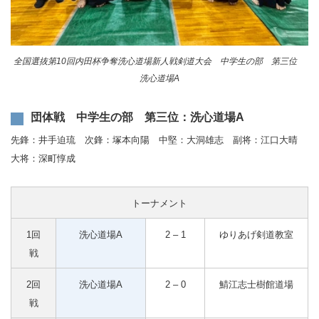
全国選抜第10回内田杯争奪洗心道場新人戦剣道大会 中学生の部 第三位
洗心道場A
団体戦 中学生の部 第三位：洗心道場A
先鋒：井手迫琉 次鋒：塚本向陽 中堅：大洞雄志 副将：江口大晴
大将：深町惇成
トーナメント
1回
洗心道場A
2 – 1
ゆりあげ剣道教室
戦
2回
洗心道場A
2 – 0
鯖江志士樹館道場
戦