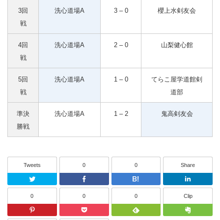
3回
洗心道場A
3 – 0
櫻上水剣友会
戦
4回
洗心道場A
2 – 0
山梨健心館
戦
5回
洗心道場A
1 – 0
てらこ屋学道館剣
戦
道部
準決
洗心道場A
1 – 2
鬼高剣友会
勝戦
Tweets
0
0
Share
Twitter
Facebook
はてなブッ
0
0
0
Clip
Pinterest
Pocket
Feedly