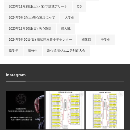
2023年11月25日(土) パロマ瑞穂アリーナ
OB
2024年5月24(土)洗心道場にって
大学生
2023年12月30日(日) 洗心道場
個人戦
2024年6月30日(日) 高知県立青少年センター
団体戦
中学生
低学年
高校生
洗心道場ジュニア剣道大会
Instagram
3月 10
1月 31
1月 31