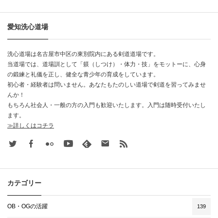
愛知洗心道場
洗心道場は名古屋市中区の東別院内にある剣道道場です。
当道場では、道場訓として「躾（しつけ）・体力・技」をモットーに、心身
の鍛練と礼儀を正し、健全な青少年の育成をしています。
初心者・経験者は問いません。あなたもたのしい道場で剣道を習ってみませ
んか！
もちろん社会人・一般の方の入門も歓迎いたします。入門は随時受付いたし
ます。
≫詳しくはコチラ
Twitter
Facebook
Flickr
Youtube
feedly
Contact
rss
カテゴリー
OB・OGの活躍
139