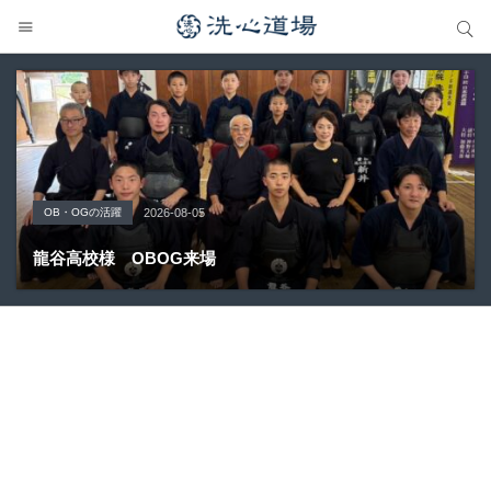
サイト内検索
サイト内検索
OB・OGの活躍
Topics
大会の結果
大会の結果
大会の結果
2026-08-05
2026-07-31
2026-07-25
2026-07-22
2026-08-05
龍谷高校様 OBOG来場
広島県青春英龍館道場来場
愛知県の星城高校へ出稽古
第80回愛知県中学校総合体育大会・地区予選
第136回愛知県剣道道場連盟研修会トーナメント戦