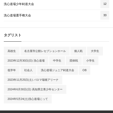
洗心道場少年剣道大会
12
洗心道場選手権大会
33
タグリスト
高校生
名古屋市公館レセプションホール
個人戦
大学生
2023年12月30日(日) 洗心道場
中学生
団体戦
小学生
低学年
社会人
洗心道場ジュニア剣道大会
OB
2023年11月25日(土) パロマ瑞穂アリーナ
2024年6月30日(日) 高知県立青少年センター
2024年5月24(土)洗心道場にって