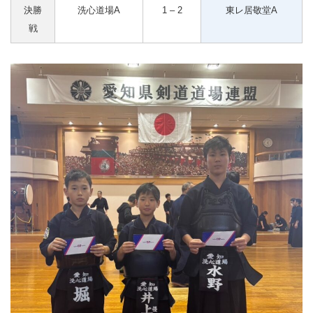
決勝
洗心道場A
1 – 2
東レ居敬堂A
戦