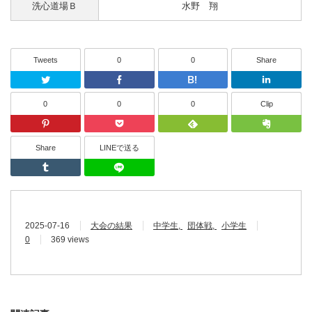
洗心道場Ｂ
水野 翔
Tweets
0
0
Share
Twitter
Facebook
はてなブッ
0
0
0
Clip
Pinterest
Pocket
Feedly
Share
LINEで送る
Tumblr
LINEで送る
2025-07-16
大会の結果
中学生
団体戦
小学生
0
369 views