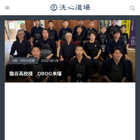
サイト内検索
サイト内検索
OB・OGの活躍
Topics
大会の結果
大会の結果
大会の結果
2026-08-05
2026-07-31
2026-07-25
2026-07-22
2026-08-05
龍谷高校様 OBOG来場
広島県青春英龍館道場来場
愛知県の星城高校へ出稽古
第80回愛知県中学校総合体育大会・地区予選
第136回愛知県剣道道場連盟研修会トーナメント戦