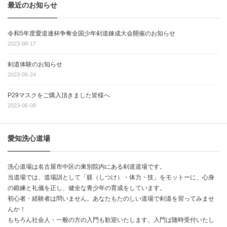
最近のお知らせ
令和5年度愛道連杯争奪全国少年剣道錬成大会開催のお知らせ
2023-08-17
剣道体験のお知らせ
2023-06-24
P29マスクをご購入頂きました皆様へ
2023-06-09
愛知洗心道場
洗心道場は名古屋市中区の東別院内にある剣道道場です。
当道場では、道場訓として「躾（しつけ）・体力・技」をモットーに、心身
の鍛練と礼儀を正し、健全な青少年の育成をしています。
初心者・経験者は問いません。あなたもたのしい道場で剣道を習ってみませ
んか！
もちろん社会人・一般の方の入門も歓迎いたします。入門は随時受付いたし