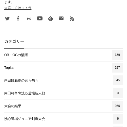
ます。
≫詳しくはコチラ
Twitter
Facebook
Flickr
Youtube
feedly
Contact
rss
カテゴリー
OB・OGの活躍
139
Topics
297
内田師範長の言々句々
45
内田杯争奪洗心道場新人戦
3
大会の結果
980
洗心道場ジュニア剣道大会
9