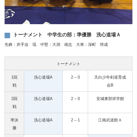
トーナメント 中学生の部：準優勝 洗心道場Ａ
先鋒：井手迫 琉 中堅：大洞 雄志 大将：深町 惇成
トーナメント
1回
洗心道場A
2 – 0
天白少年剣道育成
戦
会B
2回
洗心道場A
2 – 0
安城東部祥学館
戦
準決
洗心道場A
2 – 1
江南武道館Ａ
勝