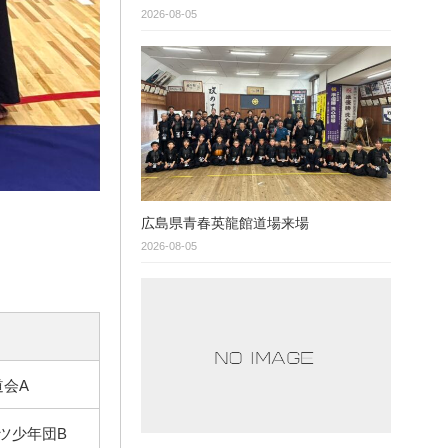
2026-08-05
広島県青春英龍館道場来場
2026-08-05
道会A
ツ少年団B