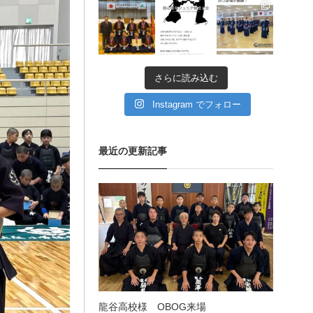
11月 11
11月 6
9月 11
愛知県の星城高校へ出稽
古
さらに読み込む
第80回愛知県中学校総合
体育大会・地区予選
Instagram でフォロー
第136回愛知県剣道道場連
最近の更新記事
盟研修会トーナメント戦
龍谷高校様 OBOG来場