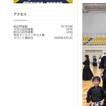
アクセス
総訪問者数:
5178798
今日の訪問者数:
1076
昨日の訪問者数:
1193
現在オンライン中の人数:
7
カウント開始日:
2006年4月1日