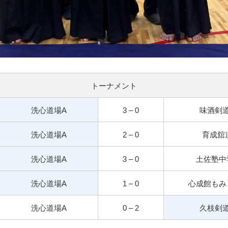
トーナメント
洗心道場A
3 – 0
味酒剣
洗心道場A
2 – 0
育成舘
洗心道場A
3 – 0
土佐塾中
洗心道場A
1 – 0
心成館もみ
洗心道場A
0 – 2
久枝剣