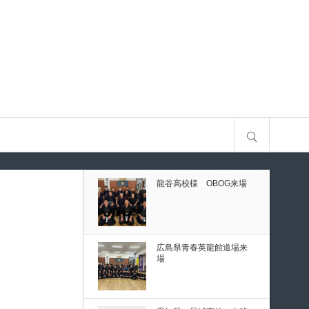
古
第80回愛知県中学校総合
体育大会・地区予選
第136回愛知県剣道道場連
サイト内検索
盟研修会トーナメント戦
龍谷高校様 OBOG来場
予選
ナメント戦
広島県青春英龍館道場来
場