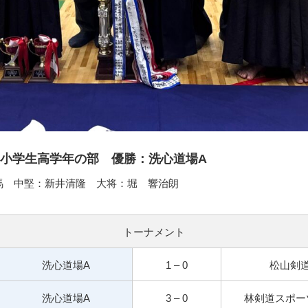
小学生高学年の部 優勝：洗心道場A
馬 中堅：新井清隆 大将：堀 響治朗
トーナメント
洗心道場A
1 – 0
松山剣
洗心道場A
3 – 0
林剣道スポー