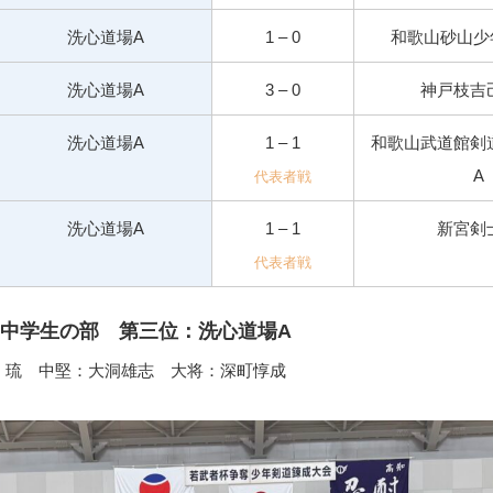
洗心道場A
1 – 0
和歌山砂山少
洗心道場A
3 – 0
神戸枝吉
洗心道場A
1 – 1
和歌山武道館剣
A
代表者戦
洗心道場A
1 – 1
新宮剣
代表者戦
中学生の部 第三位：洗心道場A
 琉 中堅：大洞雄志 大将：深町惇成