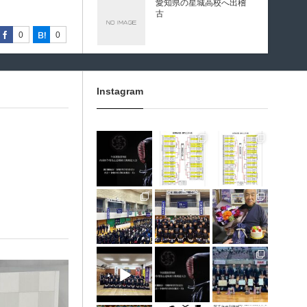
愛知県の星城高校へ出稽
古
0
0
0
0
0
0
0
0
0
0
第80回愛知県中学校総合
体育大会・地区予選
Instagram
第136回愛知県剣道道場連
3月 10
1月 31
1月 31
盟研修会トーナメント戦
龍谷高校様 OBOG来場
1月 30
1月 30
1月 28
12月 31
12月 5
11月 11
広島県青春英龍館道場来
場