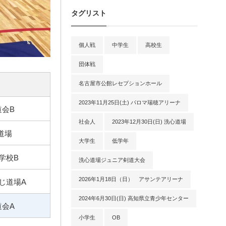
タグリスト
個人戦
中学生
高校生
団体戦
名古屋市公館レセプションホール
2023年11月25日(土) パロマ瑞穂アリーナ
道会B
社会人
2023年12月30日(日) 洗心道場
道場
大学生
低学年
学校B
洗心道場ジュニア剣道大会
2026年1月18日（日） アサンテアリーナ
じ道場A
2024年6月30日(日) 高知県立青少年センター
道会A
小学生
OB