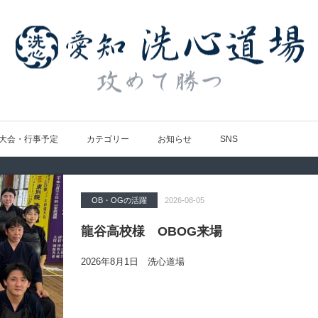
大会・行事予定
カテゴリー
お知らせ
SNS
OB・OGの活躍
Topics
大会の結果
大会の結果
大会の結果
2026-08-05
2026-07-31
2026-07-25
2026-07-22
2026-08-05
龍谷高校様 OBOG来場
広島県青春英龍館道場来場
愛知県の星城高校へ出稽古
第80回愛知県中学校総合体育大会・地区
第136回愛知県剣道道場連盟研修会トー
2026年8月1日 洗心道場
2026年7月25日（土）洗心道場
2026年7月24日(金)
2026年7月24日（金）
2026年7月19日（日）昭和スポーツセンター