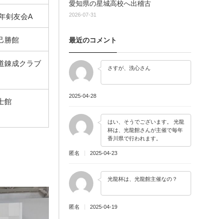
愛知県の星城高校へ出稽古
2026-07-31
年剣友会A
己勝館
最近のコメント
道錬成クラブ
さすが、洗心さん
2025-04-28
士館
はい、そうでございます。 光龍
杯は、光龍館さんが主催で毎年
香川県で行われます。
匿名
2025-04-23
光龍杯は、光龍館主催なの？
匿名
2025-04-19