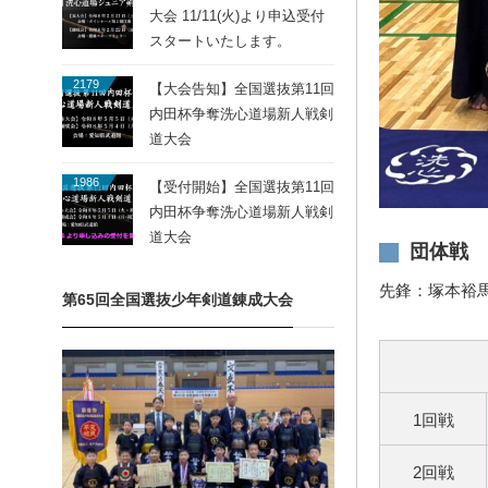
大会 11/11(火)より申込受付
スタートいたします。
2179
【大会告知】全国選抜第11回
内田杯争奪洗心道場新人戦剣
道大会
1986
【受付開始】全国選抜第11回
内田杯争奪洗心道場新人戦剣
道大会
団体戦 
先鋒：塚本裕
第65回全国選抜少年剣道錬成大会
1回戦
2回戦