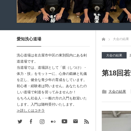
愛知洗心道場
トップページ
大会の結果
洗心道場は名古屋市中区の東別院内にある剣
大会の結果
道道場です。
当道場では、道場訓として「躾（しつけ）・
第18回
体力・技」をモットーに、心身の鍛練と礼儀
を正し、健全な青少年の育成をしています。
初心者・経験者は問いません。あなたもたの
大会の結果
しい道場で剣道を習ってみませんか！
もちろん社会人・一般の方の入門も歓迎いた
します。入門は随時受付いたします。
≫詳しくはコチラ
Twitter
Facebook
Instagram
Flickr
Youtube
Contact
rss