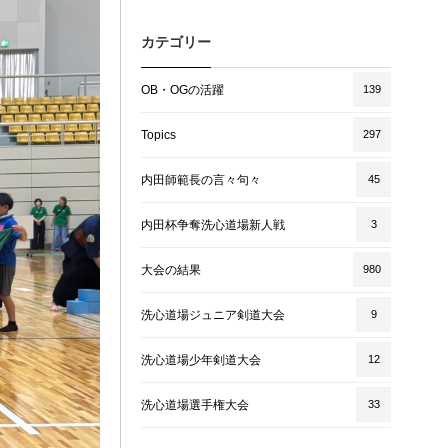
カテゴリー
OB・OGの活躍
139
Topics
297
内田師範長の言々句々
45
内田杯争奪洗心道場新人戦
3
大会の結果
980
洗心道場ジュニア剣道大会
9
洗心道場少年剣道大会
12
洗心道場選手権大会
33