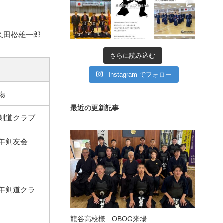
11月 11
11月 6
9月 11
愛知県の星城高校へ出稽
古
久田松雄一郎
さらに読み込む
第80回愛知県中学校総合
体育大会・地区予選
Instagram でフォロー
場
第136回愛知県剣道道場連
最近の更新記事
盟研修会トーナメント戦
剣道クラブ
年剣友会
年剣道クラ
龍谷高校様 OBOG来場