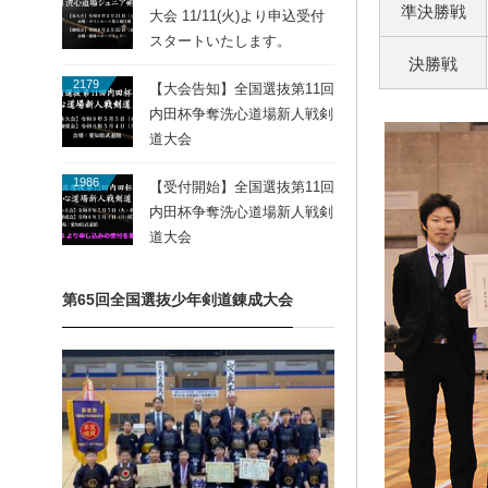
準決勝戦
大会 11/11(火)より申込受付
スタートいたします。
決勝戦
2179
【大会告知】全国選抜第11回
内田杯争奪洗心道場新人戦剣
道大会
1986
【受付開始】全国選抜第11回
内田杯争奪洗心道場新人戦剣
道大会
第65回全国選抜少年剣道錬成大会