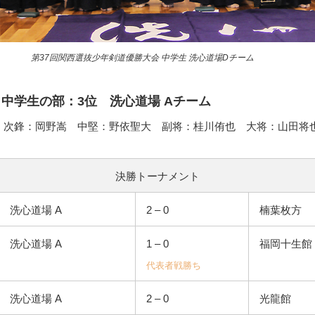
第37回関西選抜少年剣道優勝大会 中学生 洗心道場Dチーム
– 中学生の部：3位 洗心道場 Aチーム
 次鋒：岡野嵩 中堅：野依聖大 副将：桂川侑也 大将：山田将
決勝トーナメント
洗心道場 A
2 – 0
楠葉枚方
洗心道場 A
1 – 0
福岡十生館
代表者戦勝ち
洗心道場 A
2 – 0
光龍館