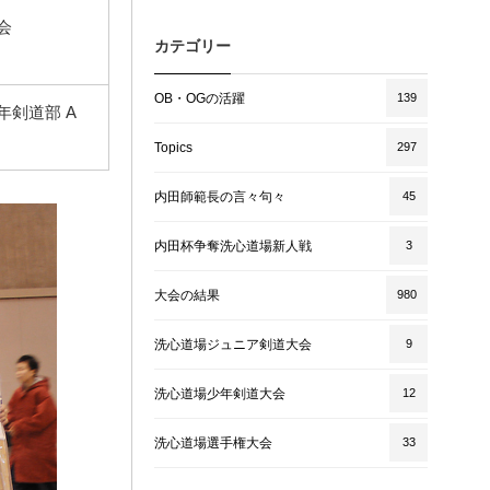
会
カテゴリー
OB・OGの活躍
139
年剣道部 A
Topics
297
内田師範長の言々句々
45
内田杯争奪洗心道場新人戦
3
大会の結果
980
洗心道場ジュニア剣道大会
9
洗心道場少年剣道大会
12
洗心道場選手権大会
33