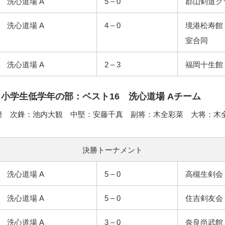
洗心道場 A
5 – 0
郡山剣道ク
洗心道場 A
4 – 0
境港松寿館
室合同
洗心道場 A
2 – 3
福岡十生館
– 小学生低学年の部：ベスト16 洗心道場 Aチーム
隆 次鋒：池内大観 中堅：安藤千真 副将：木全彩菜 大将：木
決勝トーナメント
洗心道場 A
5 – 0
高槻生剣会
洗心道場 A
5 – 0
住吉剣友会
洗心道場 A
3 – 0
奈良尚武館