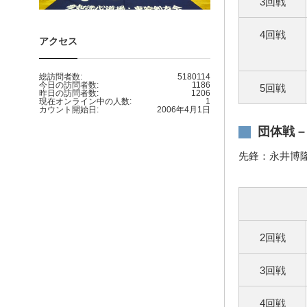
3回戦
4回戦
アクセス
総訪問者数:
5180114
今日の訪問者数:
1186
5回戦
昨日の訪問者数:
1206
現在オンライン中の人数:
1
カウント開始日:
2006年4月1日
団体戦 
先鋒：永井博
2回戦
3回戦
4回戦