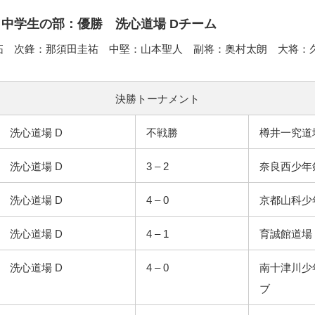
– 中学生の部：優勝 洗心道場 Dチーム
拓 次鋒：那須田圭祐 中堅：山本聖人 副将：奥村太朗 大将：
決勝トーナメント
洗心道場 D
不戦勝
樽井一究道
洗心道場 D
3 – 2
奈良西少年
洗心道場 D
4 – 0
京都山科少
洗心道場 D
4 – 1
育誠館道場
洗心道場 D
4 – 0
南十津川少
ブ