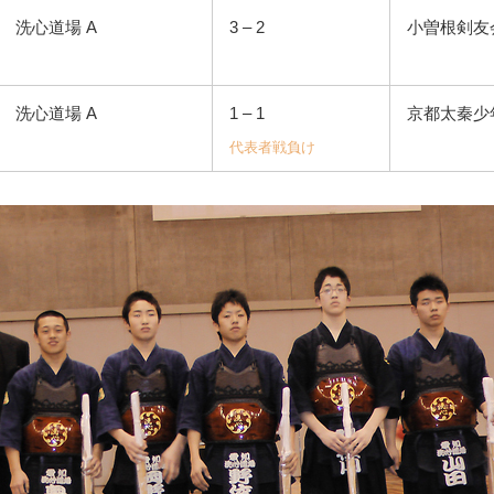
洗心道場 A
3 – 2
小曽根剣友
洗心道場 A
1 – 1
京都太秦少
代表者戦負け