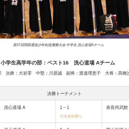
第37回関西選抜少年剣道優勝大会 中学生 洗心道場Aチーム
– 小学生高学年の部：ベスト16 洗心道場 Aチーム
郎 次鋒：大岩零 中堅：川原誠 副将：渡邉理恵子 大将：髙橋
決勝トーナメント
洗心道場 A
1 – 1
奈良尚武館
代表者戦勝ち