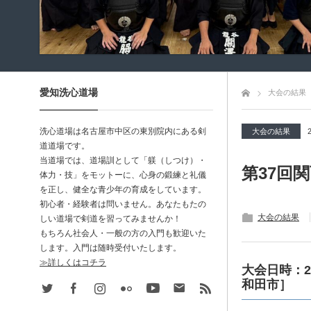
愛知洗心道場
トップページ
大会の結果
洗心道場は名古屋市中区の東別院内にある剣
大会の結果
道道場です。
当道場では、道場訓として「躾（しつけ）・
第37回
体力・技」をモットーに、心身の鍛練と礼儀
を正し、健全な青少年の育成をしています。
初心者・経験者は問いません。あなたもたの
大会の結果
しい道場で剣道を習ってみませんか！
もちろん社会人・一般の方の入門も歓迎いた
します。入門は随時受付いたします。
≫詳しくはコチラ
大会日時：2
和田市］
Twitter
Facebook
Instagram
Flickr
Youtube
Contact
rss