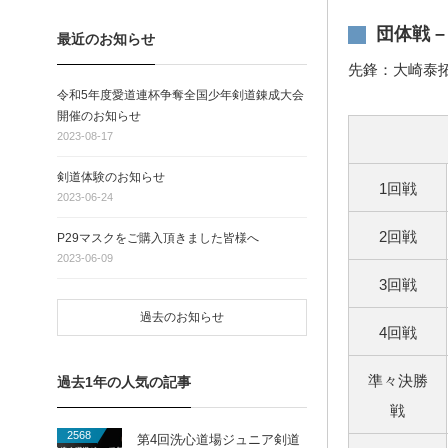
団体戦 
最近のお知らせ
先鋒：大崎泰
令和5年度愛道連杯争奪全国少年剣道錬成大会
開催のお知らせ
2023-08-17
剣道体験のお知らせ
1回戦
2023-06-24
2回戦
P29マスクをご購入頂きました皆様へ
2023-06-09
3回戦
過去のお知らせ
4回戦
準々決勝
過去1年の人気の記事
戦
2568
第4回洗心道場ジュニア剣道