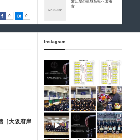
愛知県の星城高校へ出稽
古
0
0
0
0
0
0
0
0
0
0
第80回愛知県中学校総合
体育大会・地区予選
Instagram
第136回愛知県剣道道場連
3月 10
1月 31
1月 31
盟研修会トーナメント戦
龍谷高校様 OBOG来場
1月 30
1月 30
1月 28
12月 31
12月 5
11月 11
広島県青春英龍館道場来
育館［大阪府岸
場