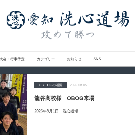
大会・行事予定
カテゴリー
お知らせ
SNS
OB・OGの活躍
Topics
大会の結果
大会の結果
大会の結果
2026-08-05
2026-07-31
2026-07-25
2026-07-22
2026-08-05
龍谷高校様 OBOG来場
広島県青春英龍館道場来場
愛知県の星城高校へ出稽古
第80回愛知県中学校総合体育大会・地区
第136回愛知県剣道道場連盟研修会トー
2026年8月1日 洗心道場
2026年7月25日（土）洗心道場
2026年7月24日(金)
2026年7月24日（金）
2026年7月19日（日）昭和スポーツセンター