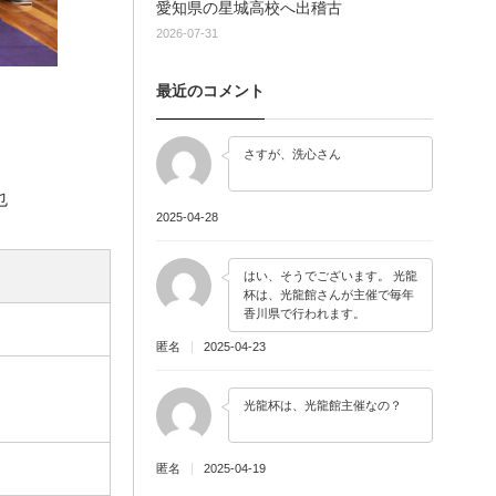
愛知県の星城高校へ出稽古
2026-07-31
最近のコメント
さすが、洗心さん
也
2025-04-28
はい、そうでございます。 光龍
杯は、光龍館さんが主催で毎年
香川県で行われます。
匿名
2025-04-23
光龍杯は、光龍館主催なの？
匿名
2025-04-19