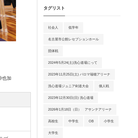
タグリスト
社会人
低学年
名古屋市公館レセプションホール
団体戦
2024年5月24(土)洗心道場にって
2023年11月25日(土) パロマ瑞穂アリーナ
沙也加
洗心道場ジュニア剣道大会
個人戦
2023年12月30日(日) 洗心道場
2026年1月18日（日） アサンテアリーナ
高校生
中学生
OB
小学生
大学生