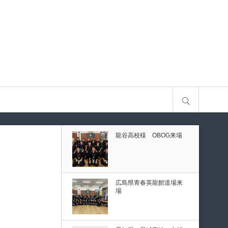
古
第80回愛知県中学校総合
体育大会・地区予選
第136回愛知県剣道道場連
サイト内検索
盟研修会トーナメント戦
龍谷高校様 OBOG来場
予選
ナメント戦
広島県青春英龍館道場来
場