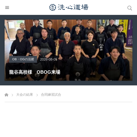
サイト内検索
サイト内検索
OB・OGの活躍
Topics
大会の結果
大会の結果
大会の結果
2026-08-05
2026-07-31
2026-07-25
2026-07-22
2026-08-05
龍谷高校様 OBOG来場
広島県青春英龍館道場来場
愛知県の星城高校へ出稽古
第80回愛知県中学校総合体育大会・地区予選
第136回愛知県剣道道場連盟研修会トーナメント戦
大会の結果
合同練習試合