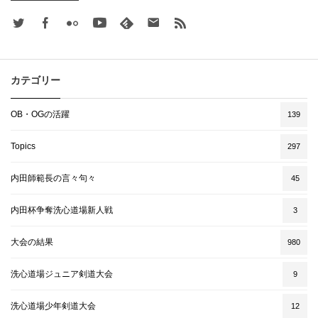
Twitter
Facebook
Flickr
Youtube
feedly
Contact
rss
カテゴリー
OB・OGの活躍
139
Topics
297
内田師範長の言々句々
45
内田杯争奪洗心道場新人戦
3
大会の結果
980
洗心道場ジュニア剣道大会
9
洗心道場少年剣道大会
12