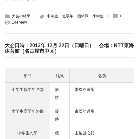
大会の結果
中学生
低学年
団体戦
小学生
0
144 view
大会日時：2013年 12月 22日（日曜日） 会場：NTT東海
体育館［名古屋市中区］
部門
結果
名前
小学生低学年の部
優
東松舘道場
勝
小学生高学年の部
優
東松舘道場
勝
中学生の部
優
山梨健心舘