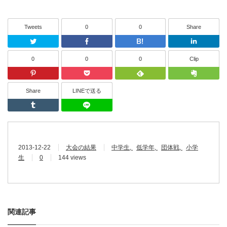
Tweets
0
0
Share
Twitter
Facebook
はてなブッ
0
0
0
Clip
Pinterest
Pocket
Feedly
Share
LINEで送る
Tumblr
LINEで送る
2013-12-22
大会の結果
中学生
低学年
団体戦
小学
生
0
144 views
関連記事