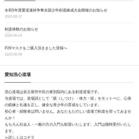
令和5年度愛道連杯争奪全国少年剣道錬成大会開催のお知らせ
2023-08-17
剣道体験のお知らせ
2023-06-24
P29マスクをご購入頂きました皆様へ
2023-06-09
愛知洗心道場
洗心道場は名古屋市中区の東別院内にある剣道道場です。
当道場では、道場訓として「躾（しつけ）・体力・技」をモットーに、心身
の鍛練と礼儀を正し、健全な青少年の育成をしています。
初心者・経験者は問いません。あなたもたのしい道場で剣道を習ってみませ
んか！
もちろん社会人・一般の方の入門も歓迎いたします。入門は随時受付いたし
ます。
≫詳しくはコチラ