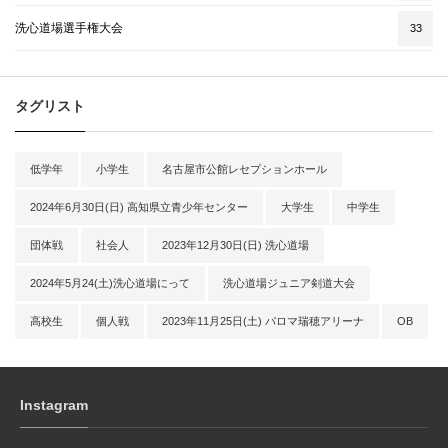
洗心道場選手権大会
33
タグリスト
低学年
小学生
名古屋市公館レセプションホール
2024年6月30日(日) 高知県立青少年センター
大学生
中学生
団体戦
社会人
2023年12月30日(日) 洗心道場
2024年5月24(土)洗心道場にって
洗心道場ジュニア剣道大会
高校生
個人戦
2023年11月25日(土) パロマ瑞穂アリーナ
OB
Instagram