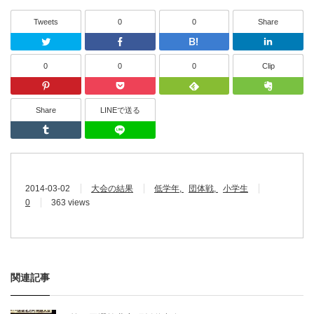
Tweets
0
0
Share
Twitter
Facebook
はてなブッ
0
0
0
Clip
Pinterest
Pocket
Feedly
Share
LINEで送る
Tumblr
LINEで送る
2014-03-02
大会の結果
低学年
団体戦
小学生
0
363 views
関連記事