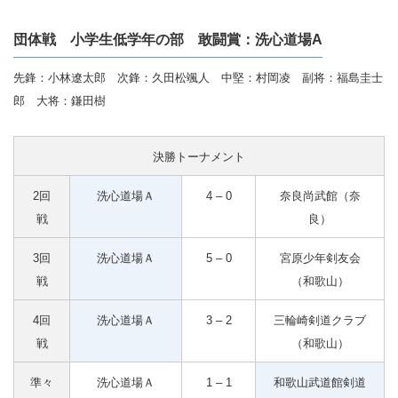
団体戦 小学生低学年の部 敢闘賞：洗心道場A
先鋒：小林遼太郎 次鋒：久田松颯人 中堅：村岡凌 副将：福島圭士
郎 大将：鎌田樹
決勝トーナメント
2回
洗心道場Ａ
4 – 0
奈良尚武館（奈
戦
良）
3回
洗心道場Ａ
5 – 0
宮原少年剣友会
戦
（和歌山）
4回
洗心道場Ａ
3 – 2
三輪崎剣道クラブ
戦
（和歌山）
準々
洗心道場Ａ
1 – 1
和歌山武道館剣道