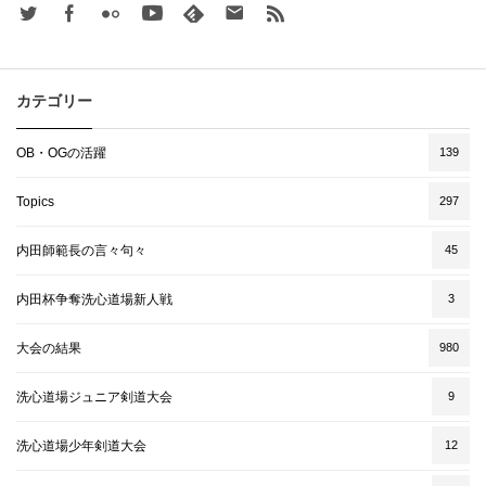
Twitter
Facebook
Flickr
Youtube
feedly
Contact
rss
カテゴリー
OB・OGの活躍
139
Topics
297
内田師範長の言々句々
45
内田杯争奪洗心道場新人戦
3
大会の結果
980
洗心道場ジュニア剣道大会
9
洗心道場少年剣道大会
12