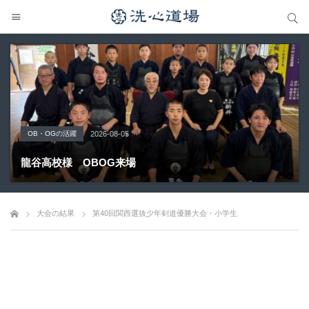
サイト内検索
サイト内検索
OB・OGの活躍
Topics
大会の結果
大会の結果
大会の結果
2026-08-05
2026-07-31
2026-07-25
2026-07-22
2026-08-05
龍谷高校様 OBOG来場
広島県青春英龍館道場来場
愛知県の星城高校へ出稽古
第80回愛知県中学校総合体育大会・地区予選
第136回愛知県剣道道場連盟研修会トーナメント戦
大会の結果
第40回関西選抜少年剣道優勝大会・小学生