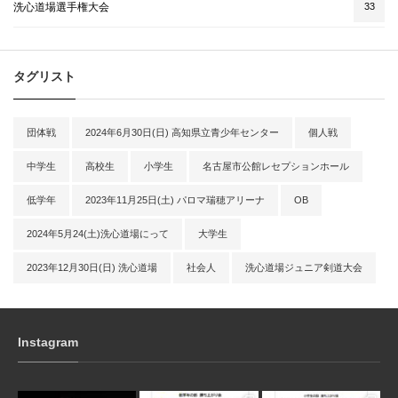
洗心道場選手権大会
33
タグリスト
団体戦
2024年6月30日(日) 高知県立青少年センター
個人戦
中学生
高校生
小学生
名古屋市公館レセプションホール
低学年
2023年11月25日(土) パロマ瑞穂アリーナ
OB
2024年5月24(土)洗心道場にって
大学生
2023年12月30日(日) 洗心道場
社会人
洗心道場ジュニア剣道大会
Instagram