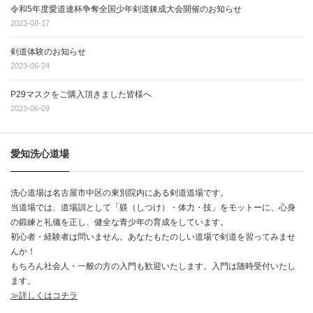
令和5年度愛道連杯争奪全国少年剣道錬成大会開催のお知らせ
2023-08-17
剣道体験のお知らせ
2023-06-24
P29マスクをご購入頂きました皆様へ
2023-06-09
愛知洗心道場
洗心道場は名古屋市中区の東別院内にある剣道道場です。
当道場では、道場訓として「躾（しつけ）・体力・技」をモットーに、心身
の鍛練と礼儀を正し、健全な青少年の育成をしています。
初心者・経験者は問いません。あなたもたのしい道場で剣道を習ってみませ
んか！
もちろん社会人・一般の方の入門も歓迎いたします。入門は随時受付いたし
ます。
≫詳しくはコチラ