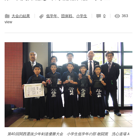
大会の結果
低学年
団体戦
小学生
0
363
view
第40回関西選抜少年剣道優勝大会 小学生低学年の部 敢闘賞 洗心道場Ａ