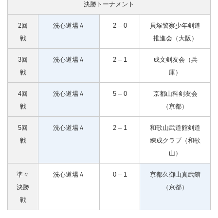
決勝トーナメント
2回
洗心道場Ａ
2 – 0
貝塚警察少年剣道
戦
推進会（大阪）
3回
洗心道場Ａ
2 – 1
成文剣友会（兵
戦
庫）
4回
洗心道場Ａ
5 – 0
京都山科剣友会
戦
（京都）
5回
洗心道場Ａ
2 – 1
和歌山武道館剣道
戦
練成クラブ（和歌
山）
準々
洗心道場Ａ
0 – 1
京都久御山真武館
決勝
（京都）
戦