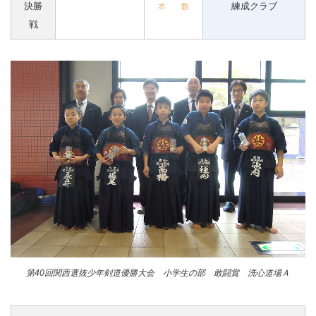
決勝
練成クラブ
本 数
戦
第40回関西選抜少年剣道優勝大会 小学生の部 敢闘賞 洗心道場Ａ