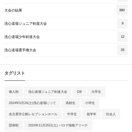
大会の結果
980
洗心道場ジュニア剣道大会
9
洗心道場少年剣道大会
12
洗心道場選手権大会
33
タグリスト
個人戦
洗心道場ジュニア剣道大会
OB
大学生
2024年5月24(土)洗心道場にって
高校生
小学生
名古屋市公館レセプションホール
中学生
低学年
社会人
団体戦
2023年11月25日(土) パロマ瑞穂アリーナ