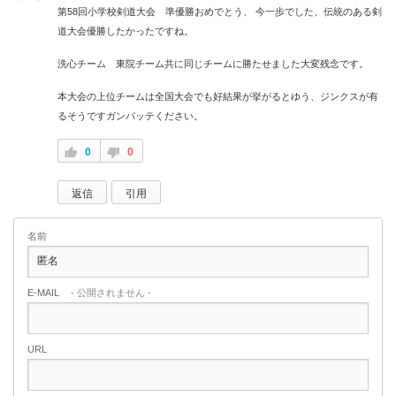
第58回小学校剣道大会 準優勝おめでとう、 今一歩でした、伝統のある剣
道大会優勝したかったですね。
洗心チーム 東院チーム共に同じチームに勝たせました大変残念です。
本大会の上位チームは全国大会でも好結果が挙がるとゆう、ジンクスが有
るそうですガンバッテください。
0
0
返信
引用
名前
E-MAIL
- 公開されません -
URL