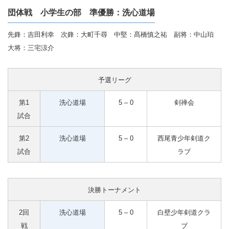
団体戦 小学生の部 準優勝：洗心道場
先鋒：吉田利幸 次鋒：大町千尋 中堅：髙橋慎之祐 副将：中山珀
大将：三宅涼介
予選リーグ
第1
洗心道場
5 – 0
剣禅会
試合
第2
洗心道場
5 – 0
西尾青少年剣道ク
試合
ラブ
決勝トーナメント
2回
洗心道場
5 – 0
白壁少年剣道クラ
戦
ブ