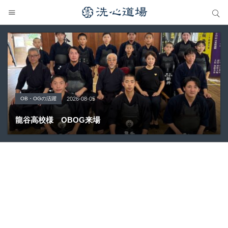
サイト内検索
サイト内検索
OB・OGの活躍
Topics
大会の結果
大会の結果
大会の結果
2026-08-05
2026-07-31
2026-07-25
2026-07-22
2026-08-05
龍谷高校様 OBOG来場
広島県青春英龍館道場来場
愛知県の星城高校へ出稽古
第80回愛知県中学校総合体育大会・地区予選
第136回愛知県剣道道場連盟研修会トーナメント戦