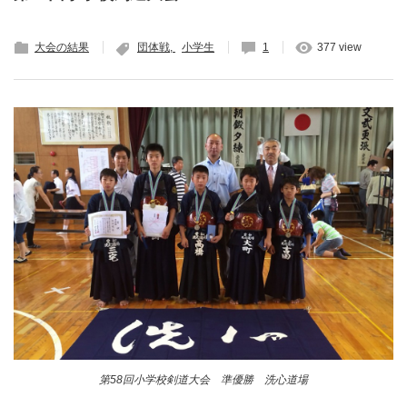
大会の結果
団体戦
小学生
1
377 view
第58回小学校剣道大会 準優勝 洗心道場