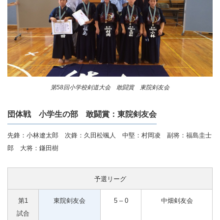
第58回小学校剣道大会 敢闘賞 東院剣友会
団体戦 小学生の部 敢闘賞：東院剣友会
先鋒：小林遼太郎 次鋒：久田松颯人 中堅：村岡凌 副将：福島圭士
郎 大将：鎌田樹
予選リーグ
第1
東院剣友会
5 – 0
中畑剣友会
試合