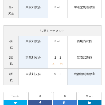
第2
東院剣友会
3 – 0
学運堂剣道教室
試合
決勝トーナメント
2回
東院剣友会
3 – 0
西尾尚武館
戦
3回
東院剣友会
2 – 2
江南武道館
戦
本 数
4回
東院剣友会
0 – 2
武徳館剣道教室
戦
Tweets
0
0
Share
Twitter
Facebook
はてなブッ