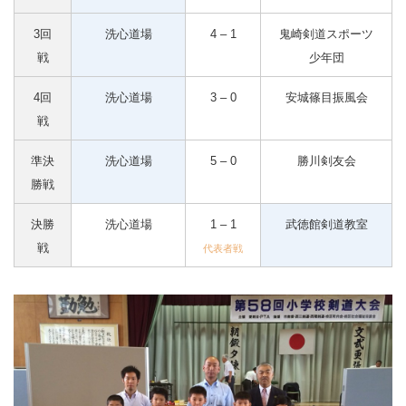
3回
洗心道場
4 – 1
鬼崎剣道スポーツ
戦
少年団
4回
洗心道場
3 – 0
安城篠目振風会
戦
準決
洗心道場
5 – 0
勝川剣友会
勝戦
決勝
洗心道場
1 – 1
武徳館剣道教室
戦
代表者戦