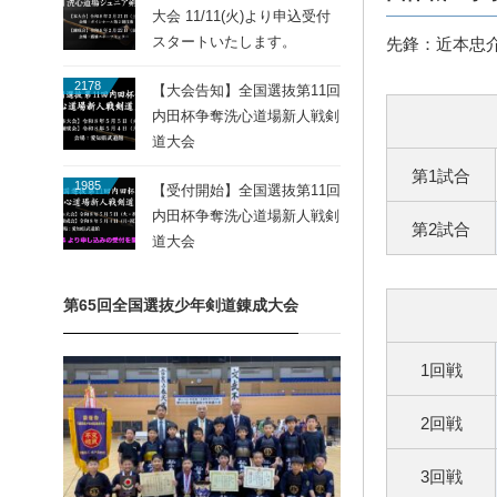
大会 11/11(火)より申込受付
スタートいたします。
先鋒：近本忠
2178
【大会告知】全国選抜第11回
内田杯争奪洗心道場新人戦剣
道大会
第1試合
1985
【受付開始】全国選抜第11回
内田杯争奪洗心道場新人戦剣
第2試合
道大会
第65回全国選抜少年剣道錬成大会
1回戦
2回戦
3回戦