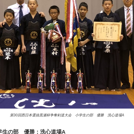
第30回西日本選抜黒瀬杯争奪剣道大会 小学生の部 優勝 洗心道場A
学生の部 優勝：洗心道場A