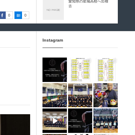
愛知県の星城高校へ出稽
古
0
0
0
0
0
0
0
0
0
0
第80回愛知県中学校総合
体育大会・地区予選
Instagram
第136回愛知県剣道道場連
3月 10
1月 31
1月 31
盟研修会トーナメント戦
龍谷高校様 OBOG来場
1月 30
1月 30
1月 28
12月 31
12月 5
11月 11
広島県青春英龍館道場来
場