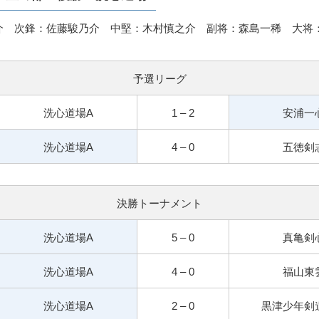
介 次鋒：佐藤駿乃介 中堅：木村慎之介 副将：森島一稀 大将
予選リーグ
洗心道場A
1 – 2
安浦一
洗心道場A
4 – 0
五徳剣
決勝トーナメント
洗心道場A
5 – 0
真亀剣
洗心道場A
4 – 0
福山東
洗心道場A
2 – 0
黒津少年剣