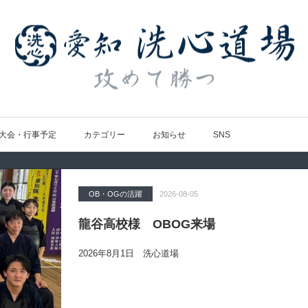
大会・行事予定
カテゴリー
お知らせ
SNS
OB・OGの活躍
Topics
大会の結果
大会の結果
大会の結果
2026-08-05
2026-07-31
2026-07-25
2026-07-22
2026-08-05
龍谷高校様 OBOG来場
広島県青春英龍館道場来場
愛知県の星城高校へ出稽古
第80回愛知県中学校総合体育大会・地区
第136回愛知県剣道道場連盟研修会トー
2026年8月1日 洗心道場
2026年7月25日（土）洗心道場
2026年7月24日(金)
2026年7月24日（金）
2026年7月19日（日）昭和スポーツセンター