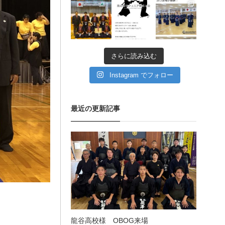
11月 11
11月 6
9月 11
愛知県の星城高校へ出稽
古
さらに読み込む
第80回愛知県中学校総合
体育大会・地区予選
Instagram でフォロー
第136回愛知県剣道道場連
最近の更新記事
盟研修会トーナメント戦
龍谷高校様 OBOG来場