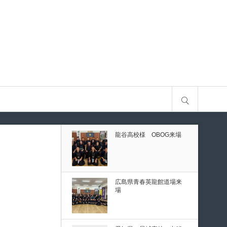
古
第80回愛知県中学校総合
体育大会・地区予選
第136回愛知県剣道道場連
サイト内検索
盟研修会トーナメント戦
龍谷高校様 OBOG来場
予選
ナメント戦
広島県青春英龍館道場来
場