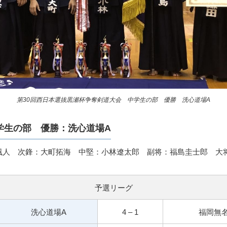
第30回西日本選抜黒瀬杯争奪剣道大会 中学生の部 優勝 洗心道場A
学生の部 優勝：洗心道場A
颯人 次鋒：大町拓海 中堅：小林遼太郎 副将：福島圭士郎 大
予選リーグ
洗心道場A
4 – 1
福岡無