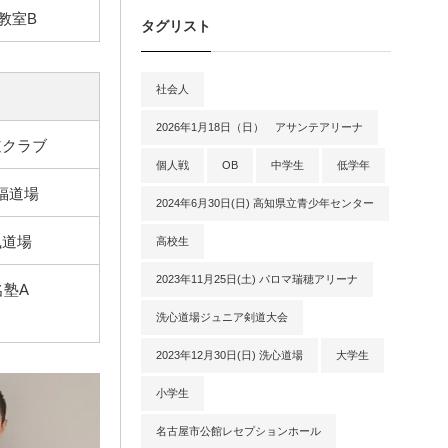
教室B
タグリスト
社会人
2026年1月18日（日） アサンテアリーナ
道クラブ
個人戦
OB
中学生
低学年
福道場
2024年6月30日(日) 高知県立青少年センター
風道場
高校生
2023年11月25日(土) パロマ瑞穂アリーナ
名塾A
洗心道場ジュニア剣道大会
2023年12月30日(日) 洗心道場
大学生
小学生
名古屋市公館レセプションホール