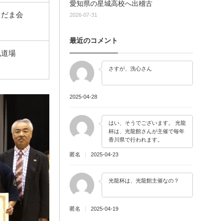
愛知県の星城高校へ出稽古
こだま会
2026-07-31
最近のコメント
風道場
さすが、洗心さん
2025-04-28
はい、そうでございます。 光龍
杯は、光龍館さんが主催で毎年
香川県で行われます。
匿名
2025-04-23
光龍杯は、光龍館主催なの？
匿名
2025-04-19