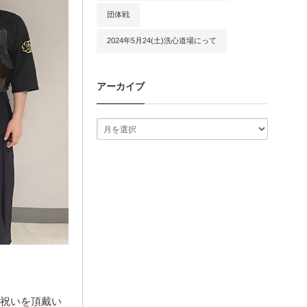
団体戦
2024年5月24(土)洗心道場にって
アーカイブ
お祝いを頂戴い