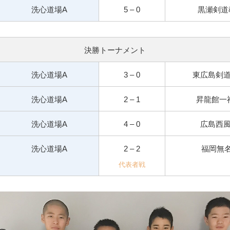
洗心道場A
5 – 0
黒瀬剣道
決勝トーナメント
洗心道場A
3 – 0
東広島剣
洗心道場A
2 – 1
昇龍館一
洗心道場A
4 – 0
広島西
洗心道場A
2 – 2
福岡無
代表者戦