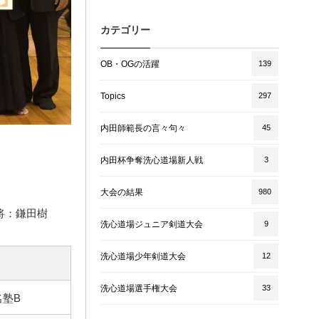
カテゴリー
OB・OGの活躍
139
Topics
297
内田師範長の言々句々
45
内田杯争奪洗心道場新人戦
3
大会の結果
980
将：鎌田樹
洗心道場ジュニア剣道大会
9
洗心道場少年剣道大会
12
洗心道場選手権大会
33
名塾B