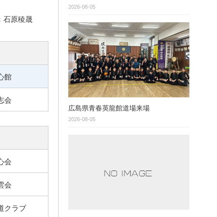
2026-08-05
：石原稜晟
心館
志会
広島県青春英龍館道場来場
2026-08-05
心会
雲会
道クラブ