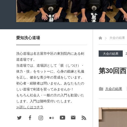
愛知洗心道場
トップページ
大会の結果
洗心道場は名古屋市中区の東別院内にある剣
大会の結果
道道場です。
当道場では、道場訓として「躾（しつけ）・
第30回
体力・技」をモットーに、心身の鍛練と礼儀
を正し、健全な青少年の育成をしています。
初心者・経験者は問いません。あなたもたの
大会の結果
しい道場で剣道を習ってみませんか！
もちろん社会人・一般の方の入門も歓迎いた
します。入門は随時受付いたします。
≫詳しくはコチラ
Twitter
Facebook
Instagram
Flickr
Youtube
Contact
rss