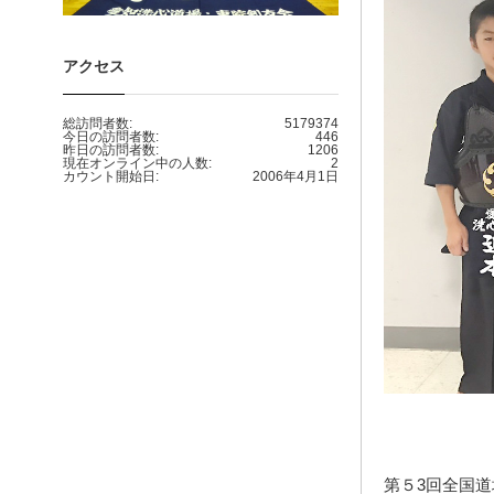
アクセス
総訪問者数:
5179374
今日の訪問者数:
446
昨日の訪問者数:
1206
現在オンライン中の人数:
2
カウント開始日:
2006年4月1日
第５3回全国