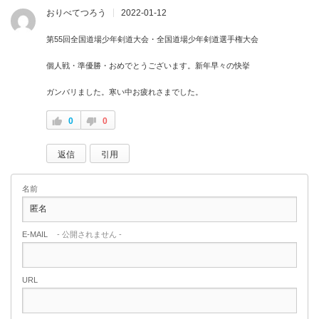
おりべてつろう
2022-01-12
第55回全国道場少年剣道大会・全国道場少年剣道選手権大会
個人戦・準優勝・おめでとうございます。新年早々の快挙
ガンバリました。寒い中お疲れさまでした。
0
0
返信
引用
名前
E-MAIL
- 公開されません -
URL