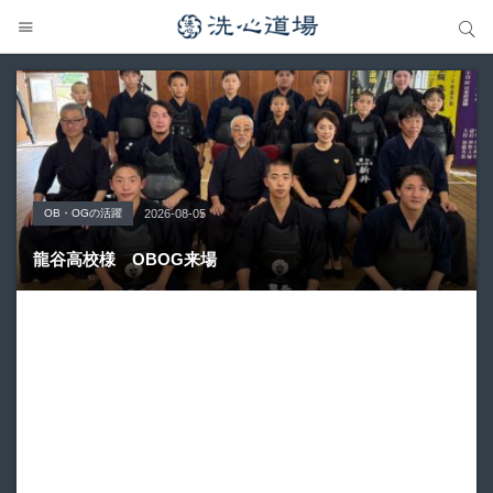
サイト内検索
サイト内検索
OB・OGの活躍
Topics
大会の結果
大会の結果
大会の結果
2026-08-05
2026-07-31
2026-07-25
2026-07-22
2026-08-05
龍谷高校様 OBOG来場
広島県青春英龍館道場来場
愛知県の星城高校へ出稽古
第80回愛知県中学校総合体育大会・地区予選
第136回愛知県剣道道場連盟研修会トーナメント戦