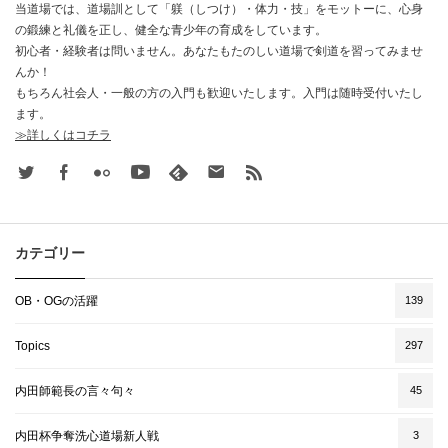
当道場では、道場訓として「躾（しつけ）・体力・技」をモットーに、心身
の鍛練と礼儀を正し、健全な青少年の育成をしています。
初心者・経験者は問いません。あなたもたのしい道場で剣道を習ってみませ
んか！
もちろん社会人・一般の方の入門も歓迎いたします。入門は随時受付いたし
ます。
≫詳しくはコチラ
Twitter
Facebook
Flickr
Youtube
feedly
Contact
rss
カテゴリー
OB・OGの活躍
139
Topics
297
内田師範長の言々句々
45
内田杯争奪洗心道場新人戦
3