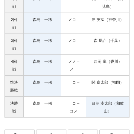
戦
児島）
2回
森島 一稀
メコ –
岸 英汰（神奈川）
戦
3回
森島 一稀
メコ –
森 凰介（千葉）
戦
4回
森島 一稀
メメ –
西岡 嵐（香川）
戦
メ
準決
森島 一稀
コ –
関 慶太郎（福岡）
勝戦
決勝
森島 一稀
コ –
目良 幸太郎（和歌
戦
コメ
山）