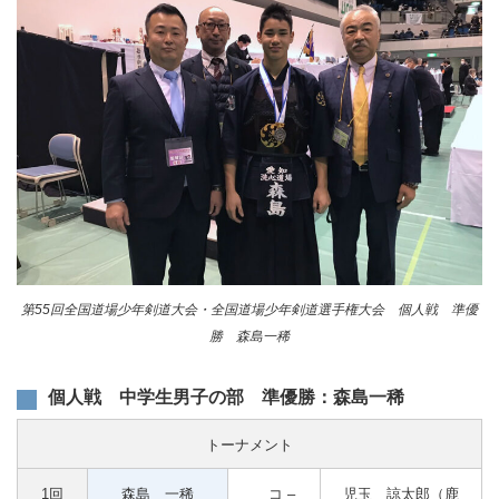
第55回全国道場少年剣道大会・全国道場少年剣道選手権大会 個人戦 準優
勝 森島一稀
個人戦 中学生男子の部 準優勝：森島一稀
トーナメント
1回
森島 一稀
コ –
児玉 諒太郎（鹿