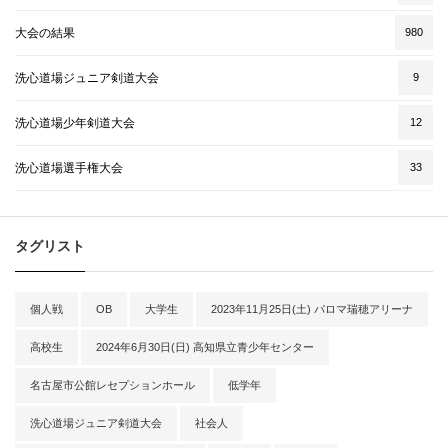
大会の結果
980
洗心道場ジュニア剣道大会
9
洗心道場少年剣道大会
12
洗心道場選手権大会
33
タグリスト
個人戦
OB
大学生
2023年11月25日(土) パロマ瑞穂アリーナ
高校生
2024年6月30日(日) 高知県立青少年センター
名古屋市公館レセプションホール
低学年
洗心道場ジュニア剣道大会
社会人