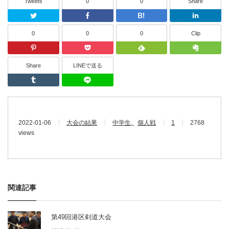
Tweets
0
0
Share
Twitter
Facebook
はてなブッ
0
0
0
Clip
Pinterest
Pocket
Feedly
Share
LINEで送る
Tumblr
LINEで送る
2022-01-06
大会の結果
中学生
個人戦
1
2768
views
関連記事
第49回港区剣道大会