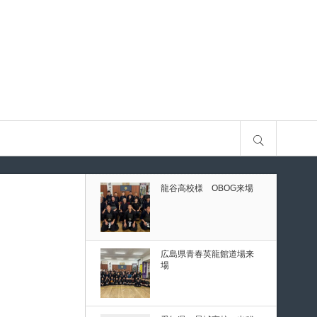
古
第80回愛知県中学校総合
体育大会・地区予選
第136回愛知県剣道道場連
サイト内検索
盟研修会トーナメント戦
龍谷高校様 OBOG来場
予選
ナメント戦
広島県青春英龍館道場来
場