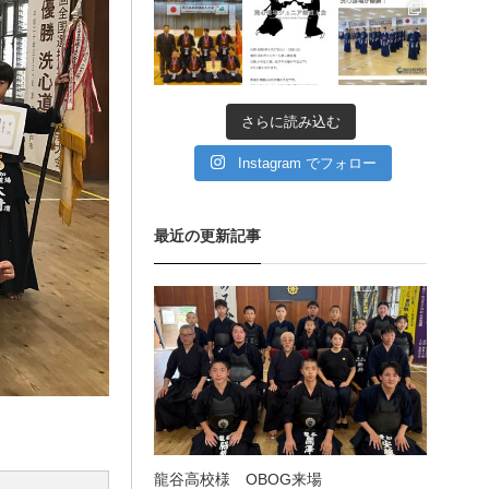
11月 11
11月 6
9月 11
愛知県の星城高校へ出稽
古
さらに読み込む
第80回愛知県中学校総合
体育大会・地区予選
Instagram でフォロー
第136回愛知県剣道道場連
最近の更新記事
盟研修会トーナメント戦
龍谷高校様 OBOG来場