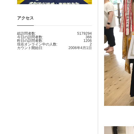
アクセス
総訪問者数:
5179294
今日の訪問者数:
366
昨日の訪問者数:
1206
現在オンライン中の人数:
2
カウント開始日:
2006年4月1日