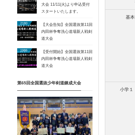
大会 11/11(火)より申込受付
スタートいたします。
基本
2180
【大会告知】全国選抜第11回
内田杯争奪洗心道場新人戦剣
道大会
1986
【受付開始】全国選抜第11回
内田杯争奪洗心道場新人戦剣
道大会
第65回全国選抜少年剣道錬成大会
小学１