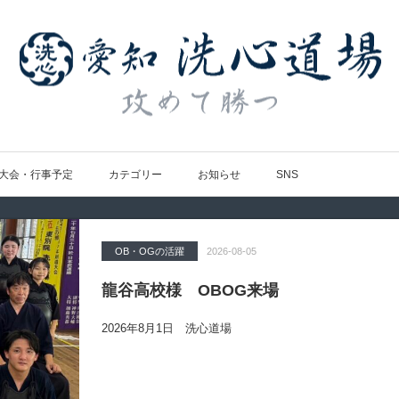
大会・行事予定
カテゴリー
お知らせ
SNS
OB・OGの活躍
Topics
大会の結果
大会の結果
大会の結果
2026-08-05
2026-07-31
2026-07-25
2026-07-22
2026-08-05
龍谷高校様 OBOG来場
広島県青春英龍館道場来場
愛知県の星城高校へ出稽古
第80回愛知県中学校総合体育大会・地区
第136回愛知県剣道道場連盟研修会トー
2026年8月1日 洗心道場
2026年7月25日（土）洗心道場
2026年7月24日(金)
2026年7月24日（金）
2026年7月19日（日）昭和スポーツセンター