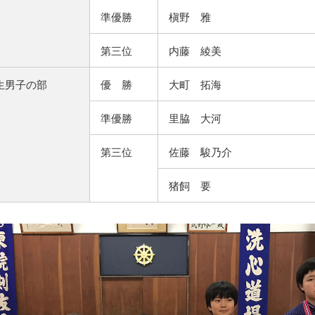
準優勝
槇野 雅
第三位
内藤 綾美
生男子の部
優 勝
大町 拓海
準優勝
里脇 大河
第三位
佐藤 駿乃介
猪飼 要