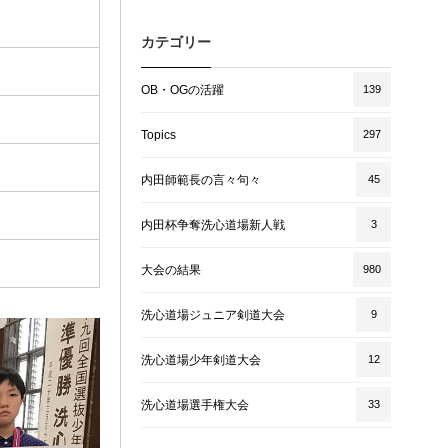
カテゴリー
OB・OGの活躍
139
Topics
297
内田師範長の言々句々
45
内田杯争奪洗心道場新人戦
3
大会の結果
980
洗心道場ジュニア剣道大会
9
洗心道場少年剣道大会
12
洗心道場選手権大会
33