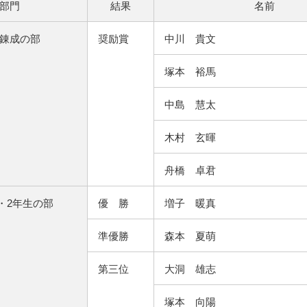
部門
結果
名前
錬成の部
奨励賞
中川 貴文
塚本 裕馬
中島 慧太
木村 玄暉
舟橋 卓君
・2年生の部
優 勝
増子 暖真
準優勝
森本 夏萌
第三位
大洞 雄志
塚本 向陽