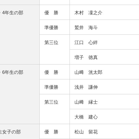
・4年生の部
優 勝
木村 凜之介
準優勝
鷲井 海斗
第三位
江口 心絆
増子 徳真
・6年生の部
優 勝
山﨑 洸太郎
準優勝
浅井 謙伸
第三位
山﨑 縁士
大橋 建心
生女子の部
優 勝
松山 留花