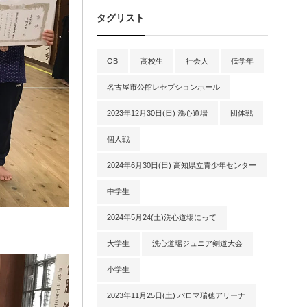
タグリスト
OB
高校生
社会人
低学年
名古屋市公館レセプションホール
2023年12月30日(日) 洗心道場
団体戦
個人戦
2024年6月30日(日) 高知県立青少年センター
中学生
2024年5月24(土)洗心道場にって
大学生
洗心道場ジュニア剣道大会
小学生
2023年11月25日(土) パロマ瑞穂アリーナ