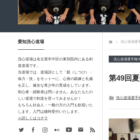
愛知洗心道場
トップページ
洗心道場選
洗心道場は名古屋市中区の東別院内にある剣
洗心道場選手権
道道場です。
当道場では、道場訓として「躾（しつけ）・
第49回
体力・技」をモットーに、心身の鍛練と礼儀
を正し、健全な青少年の育成をしています。
初心者・経験者は問いません。あなたもたの
洗心道場選手
しい道場で剣道を習ってみませんか！
もちろん社会人・一般の方の入門も歓迎いた
します。入門は随時受付いたします。
≫詳しくはコチラ
Twitter
Facebook
Instagram
Flickr
Youtube
Contact
rss