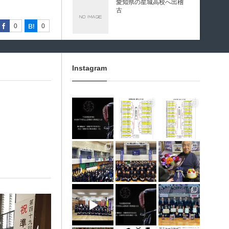
愛知県の星城高校へ出稽
古
0
0
0
0
0
0
0
0
0
0
第80回愛知県中学校総合
体育大会・地区予選
Instagram
第136回愛知県剣道道場連
3月 10
1月 31
1月 31
盟研修会トーナメント戦
龍谷高校様 OBOG来場
1月 30
1月 30
1月 28
12月 31
12月 5
11月 11
広島県青春英龍館道場来
場