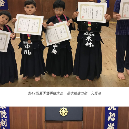
第49回夏季選手権大会 基本錬成の部 入賞者