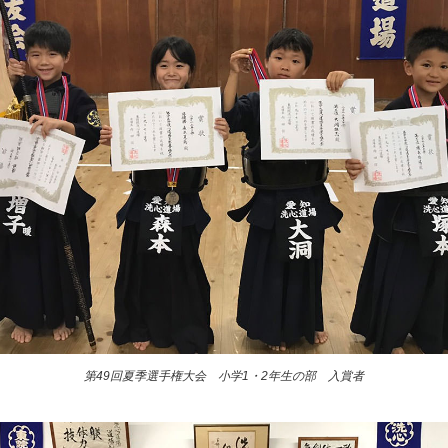
第49回夏季選手権大会 小学1・2年生の部 入賞者