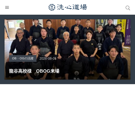
サイト内検索
サイト内検索
OB・OGの活躍
Topics
大会の結果
大会の結果
大会の結果
2026-08-05
2026-07-31
2026-07-25
2026-07-22
2026-08-05
龍谷高校様 OBOG来場
広島県青春英龍館道場来場
愛知県の星城高校へ出稽古
第80回愛知県中学校総合体育大会・地区予選
第136回愛知県剣道道場連盟研修会トーナメント戦