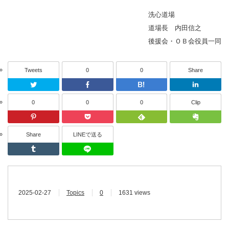
洗心道場
道場長 内田信之
後援会・ＯＢ会役員一同
Tweets
0
0
Share
Twitter
Facebook
はてなブッ
0
0
0
Clip
Pinterest
Pocket
Feedly
Share
LINEで送る
Tumblr
LINEで送る
2025-02-27
Topics
0
1631 views