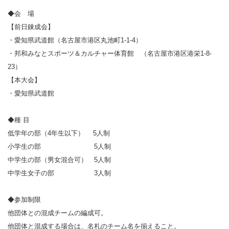
◆会 場
【前日錬成会】
・愛知県武道館（名古屋市港区丸池町1-1-4）
・邦和みなとスポーツ＆カルチャー体育館 （名古屋市港区港栄1-8-
23）
【本大会】
・愛知県武道館
◆種 目
低学年の部（4年生以下） 5人制
小学生の部 5人制
中学生の部（男女混合可） 5人制
中学生女子の部 3人制
◆参加制限
他団体との混成チームの編成可。
他団体と混成する場合は、名札のチーム名を揃えること。