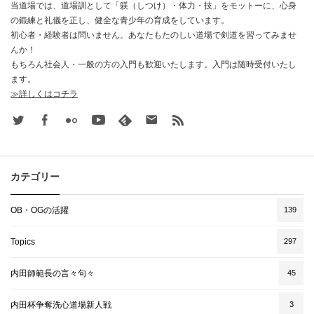
当道場では、道場訓として「躾（しつけ）・体力・技」をモットーに、心身
の鍛練と礼儀を正し、健全な青少年の育成をしています。
初心者・経験者は問いません。あなたもたのしい道場で剣道を習ってみませ
んか！
もちろん社会人・一般の方の入門も歓迎いたします。入門は随時受付いたし
ます。
≫詳しくはコチラ
Twitter
Facebook
Flickr
Youtube
feedly
Contact
rss
カテゴリー
OB・OGの活躍
139
Topics
297
内田師範長の言々句々
45
内田杯争奪洗心道場新人戦
3