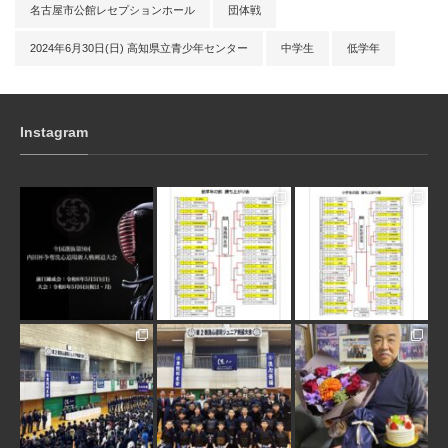
名古屋市公館レセプションホール
団体戦
2024年6月30日(日) 高知県立青少年センター
中学生
低学年
Instagram
3月 10
1月 31
1月 31
1月 30
1月 30
1月 28