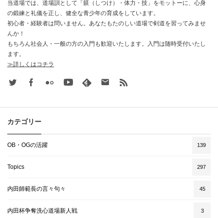
当道場では、道場訓として「躾（しつけ）・体力・技」をモットーに、心身
の鍛練と礼儀を正し、健全な青少年の育成をしています。
初心者・経験者は問いません。あなたもたのしい道場で剣道を習ってみませ
んか！
もちろん社会人・一般の方の入門も歓迎いたします。入門は随時受付いたし
ます。
≫詳しくはコチラ
Twitter
Facebook
Flickr
Youtube
feedly
Contact
rss
カテゴリー
OB・OGの活躍
139
Topics
297
内田師範長の言々句々
45
内田杯争奪洗心道場新人戦
3