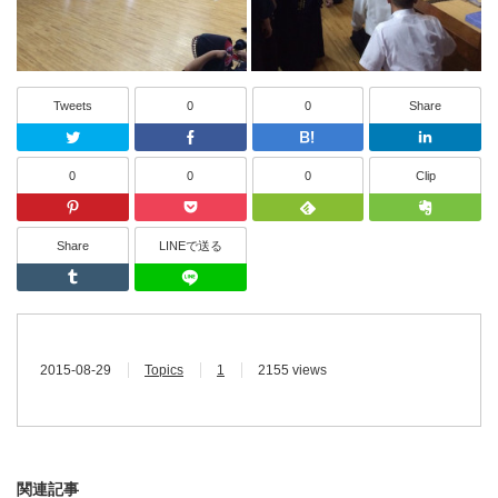
Tweets
0
0
Share
Twitter
Facebook
はてなブッ
0
0
0
Clip
Pinterest
Pocket
Feedly
Share
LINEで送る
Tumblr
LINEで送る
2015-08-29
Topics
1
2155 views
関連記事