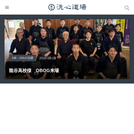
サイト内検索
サイト内検索
OB・OGの活躍
Topics
大会の結果
大会の結果
大会の結果
2026-08-05
2026-07-31
2026-07-25
2026-07-22
2026-08-05
龍谷高校様 OBOG来場
広島県青春英龍館道場来場
愛知県の星城高校へ出稽古
第80回愛知県中学校総合体育大会・地区予選
第136回愛知県剣道道場連盟研修会トーナメント戦