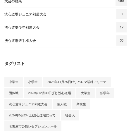
大会の結果
980
洗心道場ジュニア剣道大会
9
洗心道場少年剣道大会
12
洗心道場選手権大会
33
タグリスト
中学生
小学生
2023年11月25日(土) パロマ瑞穂アリーナ
団体戦
2023年12月30日(日) 洗心道場
大学生
低学年
洗心道場ジュニア剣道大会
個人戦
高校生
2024年5月24(土)洗心道場にって
社会人
名古屋市公館レセプションホール