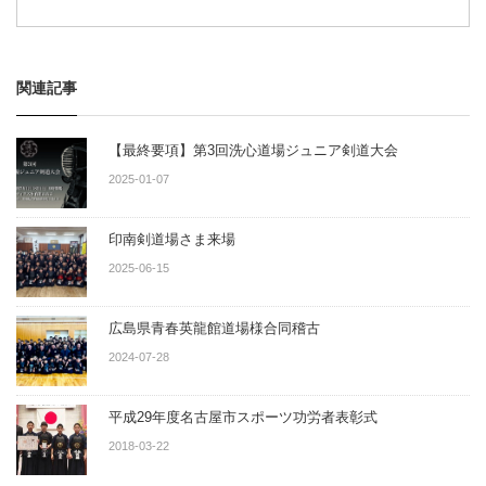
関連記事
【最終要項】第3回洗心道場ジュニア剣道大会
2025-01-07
印南剣道場さま来場
2025-06-15
広島県青春英龍館道場様合同稽古
2024-07-28
平成29年度名古屋市スポーツ功労者表彰式
2018-03-22