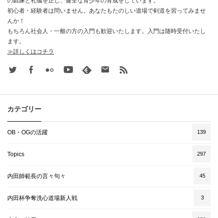
の鍛練と礼儀を正し、健全な青少年の育成をしています。
初心者・経験者は問いません。あなたもたのしい道場で剣道を習ってみませ
んか！
もちろん社会人・一般の方の入門も歓迎いたします。入門は随時受付いたし
ます。
≫詳しくはコチラ
Twitter
Facebook
Flickr
Youtube
feedly
Contact
rss
カテゴリー
OB・OGの活躍
139
Topics
297
内田師範長の言々句々
45
内田杯争奪洗心道場新人戦
3