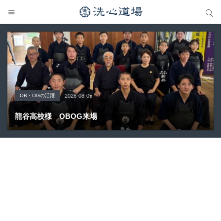
サイト内検索
サイト内検索
OB・OGの活躍
Topics
大会の結果
大会の結果
大会の結果
2026-08-05
2026-07-31
2026-07-25
2026-07-22
2026-08-05
龍谷高校様 OBOG来場
広島県青春英龍館道場来場
愛知県の星城高校へ出稽古
第80回愛知県中学校総合体育大会・地区予選
第136回愛知県剣道道場連盟研修会トーナメント戦