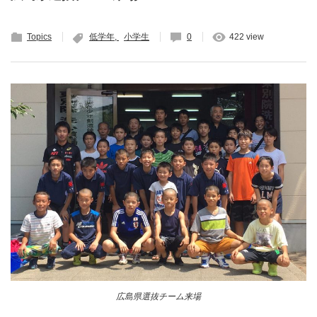
Topics
低学年
小学生
0
422 view
広島県選抜チーム来場