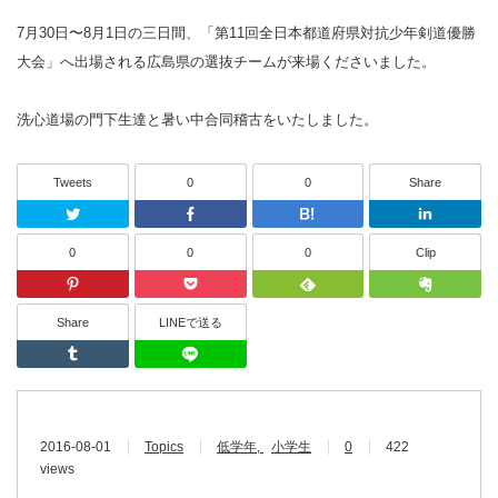
7月30日〜8月1日の三日間、「第11回全日本都道府県対抗少年剣道優勝
大会」へ出場される広島県の選抜チームが来場くださいました。
洗心道場の門下生達と暑い中合同稽古をいたしました。
Tweets
0
0
Share
Twitter
Facebook
はてなブッ
0
0
0
Clip
Pinterest
Pocket
Feedly
Share
LINEで送る
Tumblr
LINEで送る
2016-08-01
Topics
低学年
小学生
0
422
views