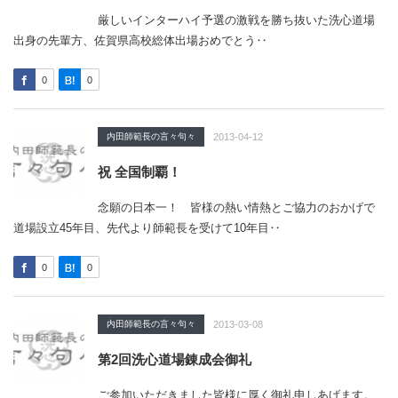
厳しいインターハイ予選の激戦を勝ち抜いた洗心道場
出身の先輩方、佐賀県高校総体出場おめでとう‥
0
0
内田師範長の言々句々
2013-04-12
祝 全国制覇！
念願の日本一！ 皆様の熱い情熱とご協力のおかげで
道場設立45年目、先代より師範長を受けて10年目‥
0
0
内田師範長の言々句々
2013-03-08
第2回洗心道場錬成会御礼
ご参加いただきました皆様に厚く御礼申しあげます。