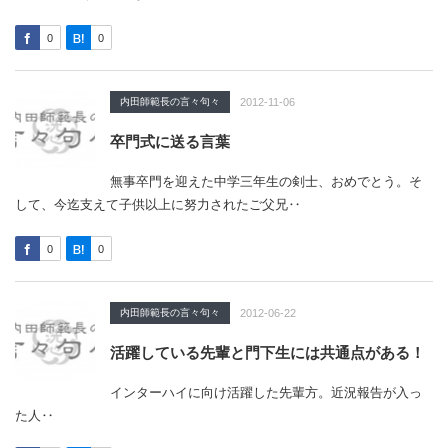
0
0
内田師範長の言々句々
2012-11-06
卒門式に送る言葉
無事卒門を迎えた中学三年生の剣士、おめでとう。そ
して、今迄支えて子供以上に努力されたご父兄‥
0
0
内田師範長の言々句々
2012-06-22
活躍している先輩と門下生には共通点がある！
インターハイに向け活躍した先輩方。近況報告が入っ
た人‥