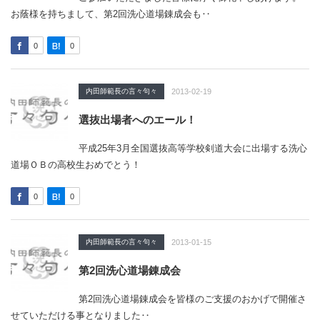
お蔭様を持ちまして、第2回洗心道場錬成会も‥
0
0
内田師範長の言々句々
2013-02-19
選抜出場者へのエール！
平成25年3月全国選抜高等学校剣道大会に出場する洗心
道場ＯＢの高校生おめでとう！
0
0
内田師範長の言々句々
2013-01-15
第2回洗心道場錬成会
第2回洗心道場錬成会を皆様のご支援のおかげで開催さ
せていただける事となりました‥