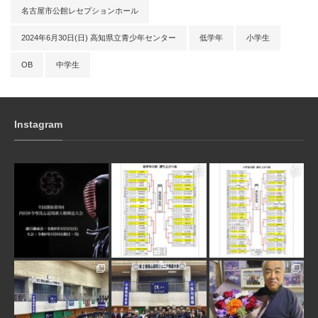
名古屋市公館レセプションホール
2024年6月30日(日) 高知県立青少年センター
低学年
小学生
OB
中学生
Instagram
3月 10
1月 31
1月 31
1月 30
1月 30
1月 28