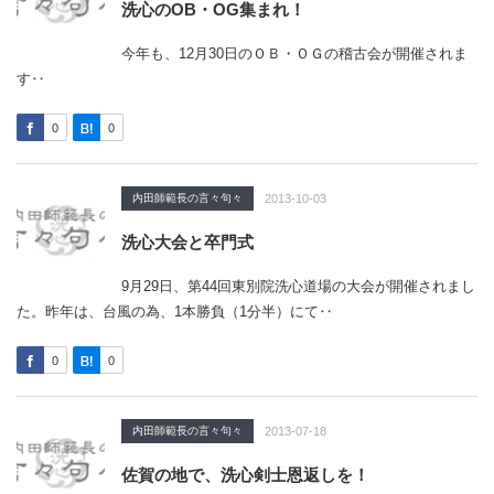
洗心のOB・OG集まれ！
今年も、12月30日のＯＢ・ＯＧの稽古会が開催されま
す‥
0
0
内田師範長の言々句々
2013-10-03
洗心大会と卒門式
9月29日、第44回東別院洗心道場の大会が開催されまし
た。昨年は、台風の為、1本勝負（1分半）にて‥
0
0
内田師範長の言々句々
2013-07-18
佐賀の地で、洗心剣士恩返しを！