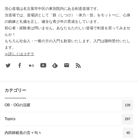
洗心道場は名古屋市中区の東別院内にある剣道道場です。
当道場では、道場訓として「躾（しつけ）・体力・技」をモットーに、心身
の鍛練と礼儀を正し、健全な青少年の育成をしています。
初心者・経験者は問いません。あなたもたのしい道場で剣道を習ってみませ
んか！
もちろん社会人・一般の方の入門も歓迎いたします。入門は随時受付いたし
ます。
≫詳しくはコチラ
Twitter
Facebook
Flickr
Youtube
feedly
Contact
rss
カテゴリー
OB・OGの活躍
139
Topics
297
内田師範長の言々句々
45