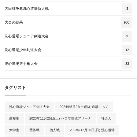
内田杯争奪洗心道場新人戦
3
大会の結果
980
洗心道場ジュニア剣道大会
9
洗心道場少年剣道大会
12
洗心道場選手権大会
33
タグリスト
洗心道場ジュニア剣道大会
2024年5月24(土)洗心道場にって
高校生
2023年11月25日(土) パロマ瑞穂アリーナ
社会人
大学生
団体戦
個人戦
2023年12月30日(日) 洗心道場