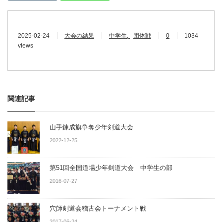
2025-02-24
大会の結果
中学生
団体戦
0
1034
views
関連記事
山手錬成旗争奪少年剣道大会
2022-12-25
第51回全国道場少年剣道大会 中学生の部
2016-07-27
穴師剣道会稽古会トーナメント戦
2017-06-24