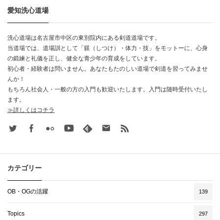
愛知洗心道場
洗心道場は名古屋市中区の東別院内にある剣道道場です。
当道場では、道場訓として「躾（しつけ）・体力・技」をモットーに、心身
の鍛練と礼儀を正し、健全な青少年の育成をしています。
初心者・経験者は問いません。あなたもたのしい道場で剣道を習ってみませ
んか！
もちろん社会人・一般の方の入門も歓迎いたします。入門は随時受付いたし
ます。
≫詳しくはコチラ
Twitter
Facebook
Flickr
Youtube
feedly
Contact
rss
カテゴリー
OB・OGの活躍
139
Topics
297