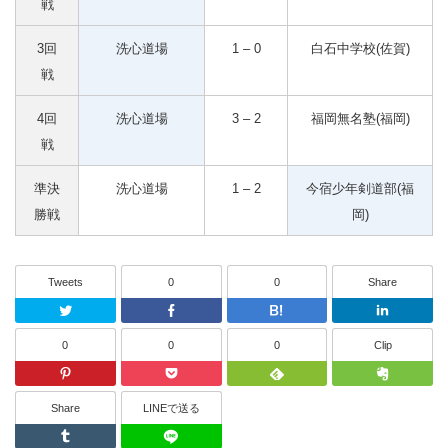
戦
3回
洗心道場
1 – 0
白石中学校(佐賀)
戦
4回
洗心道場
3 – 2
福岡無名塾(福岡)
戦
準決
洗心道場
1 – 2
今宿少年剣道部(福
勝戦
岡)
Tweets
0
0
Share
Twitter
Facebook
はてなブッ
0
0
0
Clip
Pinterest
Pocket
Feedly
Share
LINEで送る
Tumblr
LINEで送る