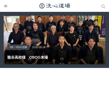
サイト内検索
サイト内検索
OB・OGの活躍
Topics
大会の結果
大会の結果
大会の結果
2026-08-05
2026-07-31
2026-07-25
2026-07-22
2026-08-05
龍谷高校様 OBOG来場
広島県青春英龍館道場来場
愛知県の星城高校へ出稽古
第80回愛知県中学校総合体育大会・地区予選
第136回愛知県剣道道場連盟研修会トーナメント戦