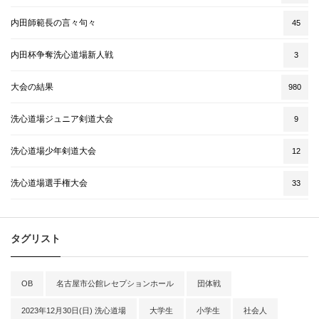
内田師範長の言々句々
45
内田杯争奪洗心道場新人戦
3
大会の結果
980
洗心道場ジュニア剣道大会
9
洗心道場少年剣道大会
12
洗心道場選手権大会
33
タグリスト
OB
名古屋市公館レセプションホール
団体戦
2023年12月30日(日) 洗心道場
大学生
小学生
社会人