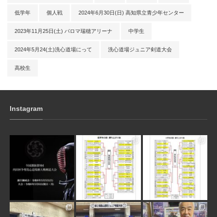
低学年
個人戦
2024年6月30日(日) 高知県立青少年センター
2023年11月25日(土) パロマ瑞穂アリーナ
中学生
2024年5月24(土)洗心道場にって
洗心道場ジュニア剣道大会
高校生
Instagram
3月 10
1月 31
1月 31
1月 30
1月 30
1月 28