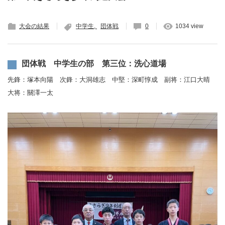
大会の結果
中学生
団体戦
0
1034 view
団体戦 中学生の部 第三位：洗心道場
先鋒：塚本向陽 次鋒：大洞雄志 中堅：深町惇成 副将：江口大晴
大将：關澤一太