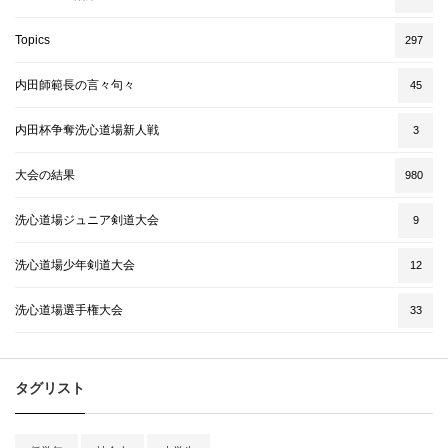
Topics
297
内田師範長の言々句々
45
内田杯争奪洗心道場新人戦
3
大会の結果
980
洗心道場ジュニア剣道大会
9
洗心道場少年剣道大会
12
洗心道場選手権大会
33
タグリスト