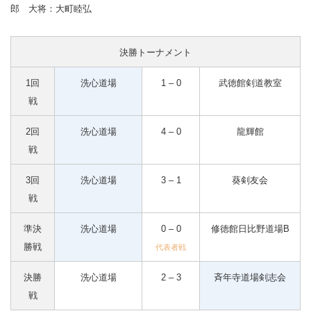
郎 大将：大町睦弘
決勝トーナメント
1回
洗心道場
1 – 0
武徳館剣道教室
戦
2回
洗心道場
4 – 0
龍輝館
戦
3回
洗心道場
3 – 1
葵剣友会
戦
準決
洗心道場
0 – 0
修徳館日比野道場B
勝戦
代表者戦
決勝
洗心道場
2 – 3
斉年寺道場剣志会
戦