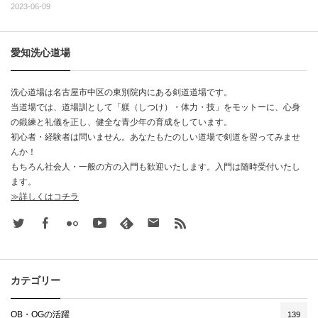
2023-06-09
愛知洗心道場
洗心道場は名古屋市中区の東別院内にある剣道道場です。
当道場では、道場訓として「躾（しつけ）・体力・技」をモットーに、心身
の鍛練と礼儀を正し、健全な青少年の育成をしています。
初心者・経験者は問いません。あなたもたのしい道場で剣道を習ってみませ
んか！
もちろん社会人・一般の方の入門も歓迎いたします。入門は随時受付いたし
ます。
≫詳しくはコチラ
Twitter
Facebook
Flickr
Youtube
feedly
Contact
rss
カテゴリー
OB・OGの活躍
139