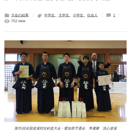
大会の結果
中学生
大学生
小学生
社会人
1
752 view
第35回全国道場対抗剣道大会・愛知県予選会 準優勝 洗心道場