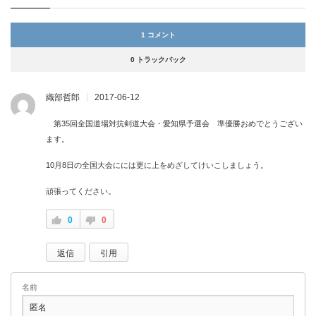
1 コメント
0 トラックバック
織部哲郎
2017-06-12
第35回全国道場対抗剣道大会・愛知県予選会 準優勝おめでとうござい
ます。
10月8日の全国大会にには更に上をめざしてけいこしましょう。
頑張ってください。
0
0
返信
引用
名前