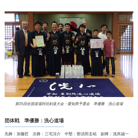
第35回全国道場対抗剣道大会・愛知県予選会 準優勝 洗心道場
団体戦 準優勝：洗心道場
先鋒：加藤匠 次鋒：三宅涼介 中堅：那須田圭祐 副将：浅井誠一