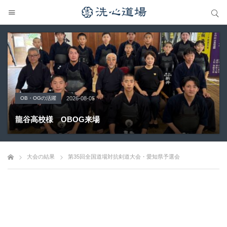
サイト内検索
サイト内検索
OB・OGの活躍
Topics
大会の結果
大会の結果
大会の結果
2026-08-05
2026-07-31
2026-07-25
2026-07-22
2026-08-05
龍谷高校様 OBOG来場
広島県青春英龍館道場来場
愛知県の星城高校へ出稽古
第80回愛知県中学校総合体育大会・地区予選
第136回愛知県剣道道場連盟研修会トーナメント戦
大会の結果
第35回全国道場対抗剣道大会・愛知県予選会