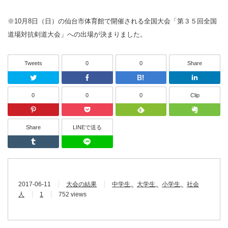
※10月8日（日）の仙台市体育館で開催される全国大会「第３５回全国
道場対抗剣道大会」への出場が決まりました。
Tweets
0
0
Share
Twitter
Facebook
はてなブッ
0
0
0
Clip
Pinterest
Pocket
Feedly
Share
LINEで送る
Tumblr
LINEで送る
2017-06-11
大会の結果
中学生
大学生
小学生
社会
人
1
752 views