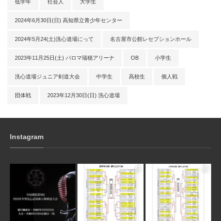
低学年
社会人
大学生
2024年6月30日(日) 高知県立青少年センター
2024年5月24(土)洗心道場にって
名古屋市公館レセプションホール
2023年11月25日(土) パロマ瑞穂アリーナ
OB
小学生
洗心道場ジュニア剣道大会
中学生
高校生
個人戦
団体戦
2023年12月30日(日) 洗心道場
Instagram
3月 10
1月 31
1月 31