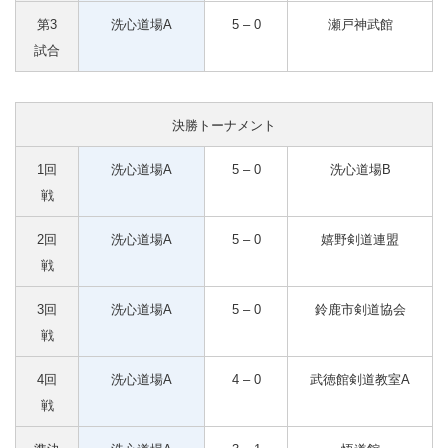
第3
洗心道場A
5 – 0
瀬戸神武館
試合
決勝トーナメント
1回
洗心道場A
5 – 0
洗心道場B
戦
2回
洗心道場A
5 – 0
嬉野剣道連盟
戦
3回
洗心道場A
5 – 0
鈴鹿市剣道協会
戦
4回
洗心道場A
4 – 0
武徳館剣道教室A
戦