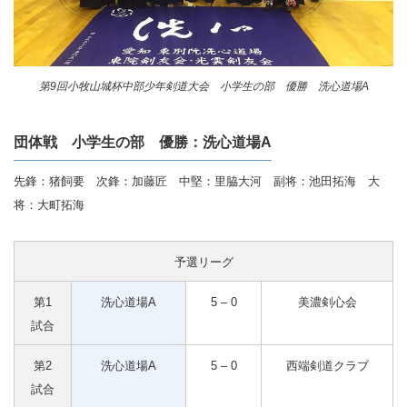
第9回小牧山城杯中部少年剣道大会 小学生の部 優勝 洗心道場A
団体戦 小学生の部 優勝：洗心道場A
先鋒：猪飼要 次鋒：加藤匠 中堅：里脇大河 副将：池田拓海 大
将：大町拓海
予選リーグ
第1
洗心道場A
5 – 0
美濃剣心会
試合
第2
洗心道場A
5 – 0
西端剣道クラブ
試合