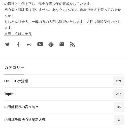
の鍛練と礼儀を正し、健全な青少年の育成をしています。
初心者・経験者は問いません。あなたもたのしい道場で剣道を習ってみませ
んか！
もちろん社会人・一般の方の入門も歓迎いたします。入門は随時受付いたし
ます。
≫詳しくはコチラ
Twitter
Facebook
Flickr
Youtube
feedly
Contact
rss
カテゴリー
OB・OGの活躍
139
Topics
297
内田師範長の言々句々
45
内田杯争奪洗心道場新人戦
3