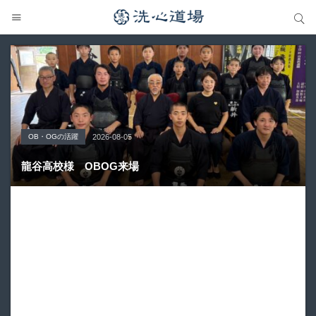
サイト内検索
サイト内検索
OB・OGの活躍
Topics
大会の結果
大会の結果
大会の結果
2026-08-05
2026-07-31
2026-07-25
2026-07-22
2026-08-05
龍谷高校様 OBOG来場
広島県青春英龍館道場来場
愛知県の星城高校へ出稽古
第80回愛知県中学校総合体育大会・地区予選
第136回愛知県剣道道場連盟研修会トーナメント戦