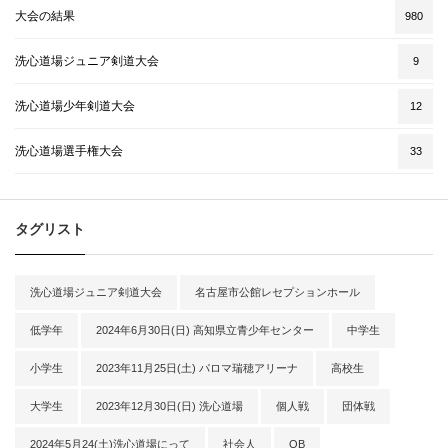
大会の結果
980
洗心道場ジュニア剣道大会
9
洗心道場少年剣道大会
12
洗心道場選手権大会
33
タグリスト
洗心道場ジュニア剣道大会
名古屋市公館レセプションホール
低学年
2024年6月30日(日) 高知県立青少年センター
中学生
小学生
2023年11月25日(土) パロマ瑞穂アリーナ
高校生
大学生
2023年12月30日(日) 洗心道場
個人戦
団体戦
2024年5月24(土)洗心道場にって
社会人
OB