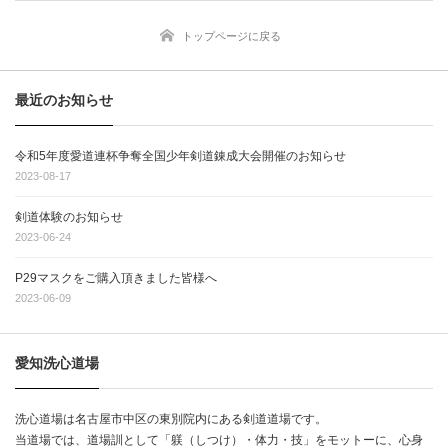
トップページに戻る
最近のお知らせ
令和5年度愛道連杯争奪全国少年剣道錬成大会開催のお知らせ
2023-08-17
剣道体験のお知らせ
2023-06-24
P29マスクをご購入頂きました皆様へ
2023-06-09
愛知洗心道場
洗心道場は名古屋市中区の東別院内にある剣道道場です。
当道場では、道場訓として「躾（しつけ）・体力・技」をモットーに、心身