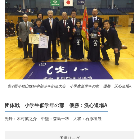
第9回小牧山城杯中部少年剣道大会 小学生低学年の部 優勝 洗心道場A
団体戦 小学生低学年の部 優勝：洗心道場A
先鋒：木村慎之介 中堅：森島一稀 大将：石原稜晟
予選リーグ