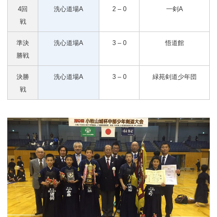
4回
洗心道場A
2 – 0
一剣A
戦
準決
洗心道場A
3 – 0
悟道館
勝戦
決勝
洗心道場A
3 – 0
緑苑剣道少年団
戦