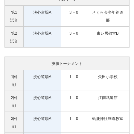
第1
洗心道場A
3 – 0
さくら会少年剣道
試合
部
第2
洗心道場A
3 – 0
東レ居敬堂B
試合
決勝トーナメント
1回
洗心道場A
1 – 0
矢田小学校
戦
2回
洗心道場A
1 – 0
江南武道館
戦
3回
洗心道場A
1 – 0
砥鹿神社剣道教室
戦