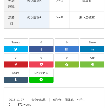
準決
洗心道場A
3 – 1
悟道館
勝戦
決勝
洗心道場A
5 – 0
東レ居敬堂
戦
Tweets
0
0
Share
Twitter
Facebook
はてなブッ
0
0
0
Clip
Pinterest
Pocket
Feedly
Share
LINEで送る
Tumblr
LINEで送る
2016-11-27
大会の結果
低学年
団体戦
小学生
0
371 views