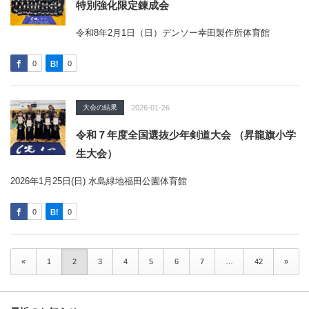
特別強化限定錬成会
令和8年2月1日（日）デンソー幸田製作所体育館
0
0
大会の結果
2026-01-26
令和７年度全国選抜少年剣道大会 （昇龍旗小学
生大会）
2026年1月25日(日) 水島緑地福田公園体育館
0
0
«
1
2
3
4
5
6
7
…
42
»