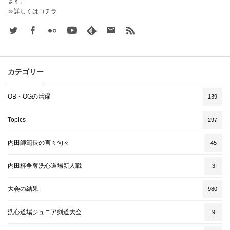
ます。
≫詳しくはコチラ
Twitter
Facebook
Flickr
Youtube
feedly
Contact
rss
カテゴリー
OB・OGの活躍
139
Topics
297
内田師範長の言々句々
45
内田杯争奪洗心道場新人戦
3
大会の結果
980
洗心道場ジュニア剣道大会
9