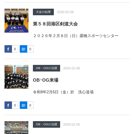
大会の結果
2026-02-08
第５８回港区剣道大会
２０２６年２月８日（日）露橋スポーツセンター
0
0
OB・OGの活躍
2026-02-08
OB･OG来場
令和8年2月6日（金）於 洗心道場
0
0
OB・OGの活躍
2026-02-06