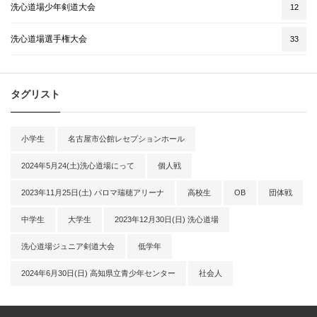
洗心道場少年剣道大会
12
洗心道場選手権大会
33
タグリスト
小学生
名古屋市公館レセプションホール
2024年5月24(土)洗心道場にって
個人戦
2023年11月25日(土) パロマ瑞穂アリーナ
高校生
OB
団体戦
中学生
大学生
2023年12月30日(日) 洗心道場
洗心道場ジュニア剣道大会
低学年
2024年6月30日(日) 高知県立青少年センター
社会人