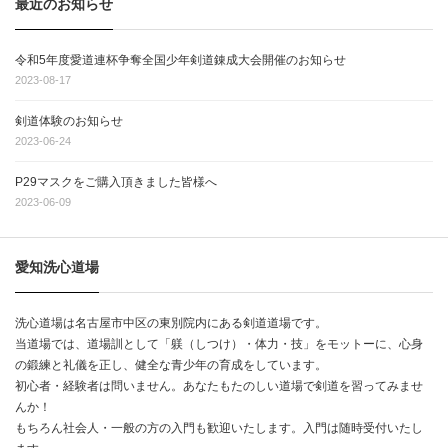
最近のお知らせ
令和5年度愛道連杯争奪全国少年剣道錬成大会開催のお知らせ
2023-08-17
剣道体験のお知らせ
2023-06-24
P29マスクをご購入頂きました皆様へ
2023-06-09
愛知洗心道場
洗心道場は名古屋市中区の東別院内にある剣道道場です。
当道場では、道場訓として「躾（しつけ）・体力・技」をモットーに、心身
の鍛練と礼儀を正し、健全な青少年の育成をしています。
初心者・経験者は問いません。あなたもたのしい道場で剣道を習ってみませ
んか！
もちろん社会人・一般の方の入門も歓迎いたします。入門は随時受付いたし