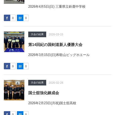
2026年4月5日(日) 三重県立鈴鹿中学校
0
0
大会の結果
2026-03-15
第14回紀の国剣道新人優勝大会
2026年3月15日(日)和歌山ビッグホエール
0
0
大会の結果
2026-02-28
国士舘強化錬成会
2026年2月23日(月祝)国士舘高校
0
0