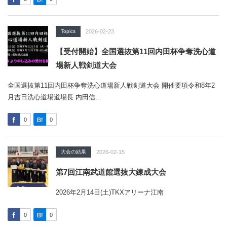
Topics
2026-02-23
【受付開始】全国選抜第11回内田杯争奪洗心道
場新人戦剣道大会
全国選抜第11回内田杯争奪洗心道場新人戦剣道大会 開催要項令和8年2
月吉日洗心道場道場長 内田信…
0
0
大会の結果
2026-02-15
第7回江南武道館選抜大錬成大会
2026年2月14日(土)TKXアリーナ江南
0
0