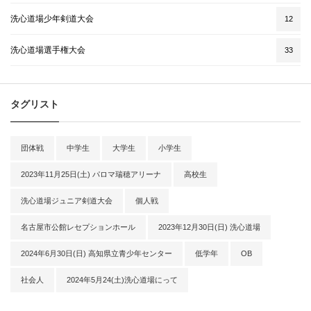
洗心道場少年剣道大会
12
洗心道場選手権大会
33
タグリスト
団体戦
中学生
大学生
小学生
2023年11月25日(土) パロマ瑞穂アリーナ
高校生
洗心道場ジュニア剣道大会
個人戦
名古屋市公館レセプションホール
2023年12月30日(日) 洗心道場
2024年6月30日(日) 高知県立青少年センター
低学年
OB
社会人
2024年5月24(土)洗心道場にって