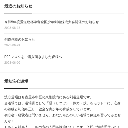
最近のお知らせ
令和5年度愛道連杯争奪全国少年剣道錬成大会開催のお知らせ
2023-08-17
剣道体験のお知らせ
2023-06-24
P29マスクをご購入頂きました皆様へ
2023-06-09
愛知洗心道場
洗心道場は名古屋市中区の東別院内にある剣道道場です。
当道場では、道場訓として「躾（しつけ）・体力・技」をモットーに、心身
の鍛練と礼儀を正し、健全な青少年の育成をしています。
初心者・経験者は問いません。あなたもたのしい道場で剣道を習ってみませ
んか！
もちろん社会人・一般の方の入門も歓迎いたします。入門は随時受付いたし