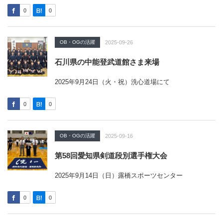
0
0
OB・OGの活躍
2025-09-26
石川県の中能登武道館さま来場
2025年9月24日（火・祝）洗心道場にて
0
0
OB・OGの活躍
2025-09-16
第58回愛知県剣道段別選手権大会
2025年9月14日（日）露橋スポーツセンター
0
0