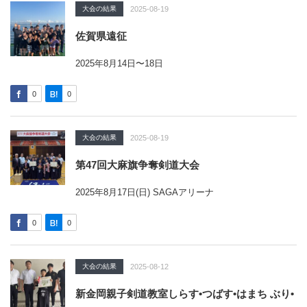
大会の結果
2025-08-19
佐賀県遠征
2025年8月14日〜18日
0
0
大会の結果
2025-08-19
第47回大麻旗争奪剣道大会
2025年8月17日(日) SAGAアリーナ
0
0
大会の結果
2025-08-12
新金岡親子剣道教室しらす•つばす•はまち ぶり•