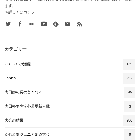
ます。
≫詳しくはコチラ
Twitter
Facebook
Flickr
Youtube
feedly
Contact
rss
カテゴリー
OB・OGの活躍
139
Topics
297
内田師範長の言々句々
45
内田杯争奪洗心道場新人戦
3
大会の結果
980
洗心道場ジュニア剣道大会
9