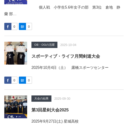
個人戦 小学生5.6年女子の部 第3位 倉地 静
蘭 部…
0
0
OB・OGの活躍
2025-10-04
スポーティブ・ライフ月間剣道大会
2025年10月4日（土） 露橋スポーツセンター
0
0
大会の結果
2025-09-30
第3回星剣大会2025
2025年9月27日(土) 星城高校