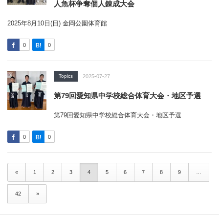
人魚杯争奪個人錬成大会
2025年8月10日(日) 金岡公園体育館
0
0
Topics
2025-07-27
第79回愛知県中学校総合体育大会・地区予選
第79回愛知県中学校総合体育大会・地区予選
0
0
«
1
2
3
4
5
6
7
8
9
…
42
»