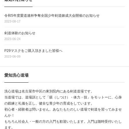
令和5年度愛道連杯争奪全国少年剣道錬成大会開催のお知らせ
2023-08-17
剣道体験のお知らせ
2023-06-24
P29マスクをご購入頂きました皆様へ
2023-06-09
愛知洗心道場
洗心道場は名古屋市中区の東別院内にある剣道道場です。
当道場では、道場訓として「躾（しつけ）・体力・技」をモットーに、心身
の鍛練と礼儀を正し、健全な青少年の育成をしています。
初心者・経験者は問いません。あなたもたのしい道場で剣道を習ってみませ
んか！
もちろん社会人・一般の方の入門も歓迎いたします。入門は随時受付いたし
ます。