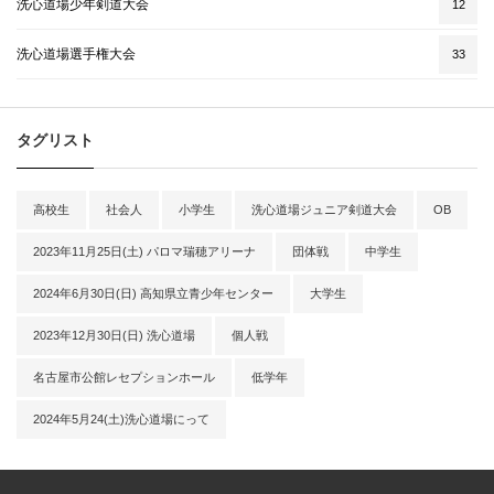
洗心道場少年剣道大会
12
洗心道場選手権大会
33
タグリスト
高校生
社会人
小学生
洗心道場ジュニア剣道大会
OB
2023年11月25日(土) パロマ瑞穂アリーナ
団体戦
中学生
2024年6月30日(日) 高知県立青少年センター
大学生
2023年12月30日(日) 洗心道場
個人戦
名古屋市公館レセプションホール
低学年
2024年5月24(土)洗心道場にって