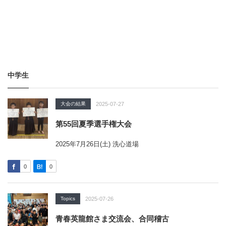
中学生
大会の結果
2025-07-27
第55回夏季選手権大会
2025年7月26日(土) 洗心道場
0
0
Topics
2025-07-26
青春英龍館さま交流会、合同稽古