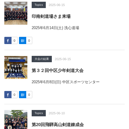
Topics
2025-06-15
印南剣道場さま来場
2025年6月14日(土) 洗心道場
0
0
大会の結果
2025-06-15
第３２回中区少年剣道大会
2025年6月8日(日) 中区スポーツセンター
0
0
Topics
2025-06-10
第20回飛騨高山剣道錬成会