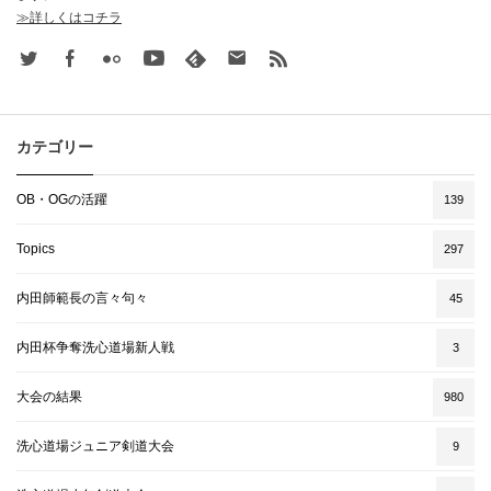
≫詳しくはコチラ
Twitter
Facebook
Flickr
Youtube
feedly
Contact
rss
カテゴリー
OB・OGの活躍
139
Topics
297
内田師範長の言々句々
45
内田杯争奪洗心道場新人戦
3
大会の結果
980
洗心道場ジュニア剣道大会
9