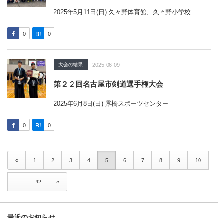
2025年5月11日(日) 久々野体育館、久々野小学校
0
0
大会の結果
2025-06-09
第２２回名古屋市剣道選手権大会
2025年6月8日(日) 露橋スポーツセンター
0
0
«
1
2
3
4
5
6
7
8
9
10
…
42
»
最近のお知らせ